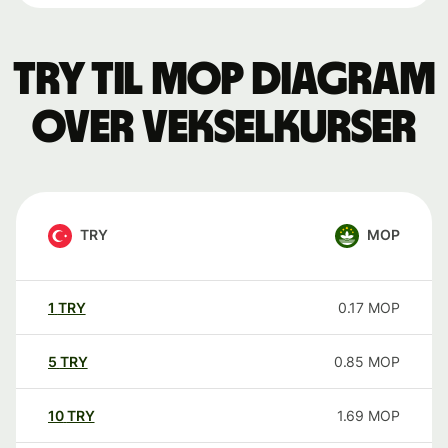
TRY til MOP Diagram
over vekselkurser
TRY
MOP
1
TRY
0.17
MOP
5
TRY
0.85
MOP
10
TRY
1.69
MOP