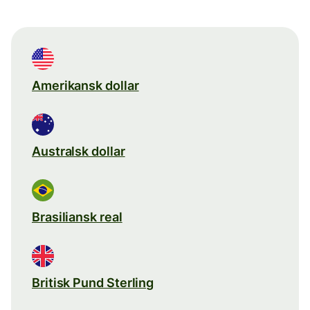
Amerikansk dollar
Australsk dollar
Brasiliansk real
Britisk Pund Sterling