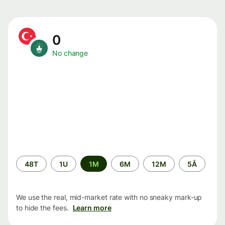
0
No change
Time
48T
1U
1M
6M
12M
5Å
period
We use the real, mid-market rate with no sneaky mark-up
to hide the fees.
Learn more