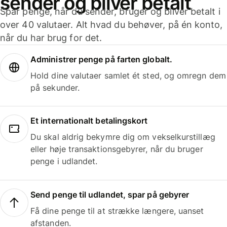
sender og bliver betalt
Spar penge, når du sender, bruger og bliver betalt i
over 40 valutaer. Alt hvad du behøver, på én konto,
når du har brug for det.
Administrer penge på farten globalt.
Hold dine valutaer samlet ét sted, og omregn dem
på sekunder.
Et internationalt betalingskort
Du skal aldrig bekymre dig om vekselkurstillæg
eller høje transaktionsgebyrer, når du bruger
penge i udlandet.
Send penge til udlandet, spar på gebyrer
Få dine penge til at strække længere, uanset
afstanden.