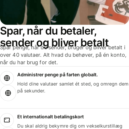
Spar, når du betaler,
sender og bliver betalt
Spar penge, når du sender, bruger og bliver betalt i
over 40 valutaer. Alt hvad du behøver, på én konto,
når du har brug for det.
Administrer penge på farten globalt.
Hold dine valutaer samlet ét sted, og omregn dem
på sekunder.
Et internationalt betalingskort
Du skal aldrig bekymre dig om vekselkurstillæg