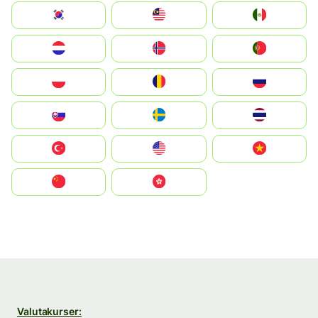
South Korea
Malay
Mexico
Nederland
Norge
Portugal
Polska
România
Россия
Slovensko
Ruoŧŧa
ไทย
Türkiye
United States
Vietnam
中国
中國香港特別行政區
Valutakurser: