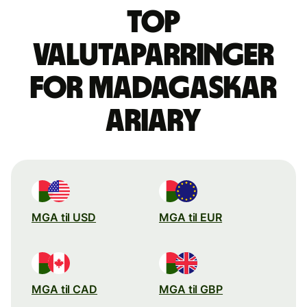
Top
valutaparringer
for madagaskar
ariary
MGA til USD
MGA til EUR
MGA til CAD
MGA til GBP