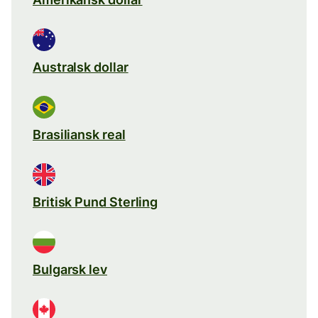
Australsk dollar
Brasiliansk real
Britisk Pund Sterling
Bulgarsk lev