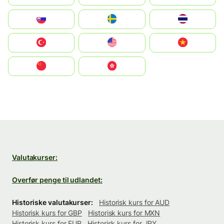
Slovensko
Ruoŧŧa
ไทย
Türkiye
United States
Vietnam
中国
中國香港特別行政區
Valutakurser:
Overfør penge til udlandet:
Historiske valutakurser:
Historisk kurs for AUD
Historisk kurs for GBP
Historisk kurs for MXN
Historisk kurs for EUR
Historisk kurs for JPY