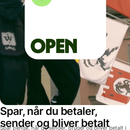
Spar, når du betaler,
sender og bliver betalt
Spar penge, når du sender, bruger og bliver betalt i