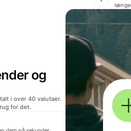
længer
sender og
alt i over 40 valutaer.
rug for det.
egn dem på sekunder.