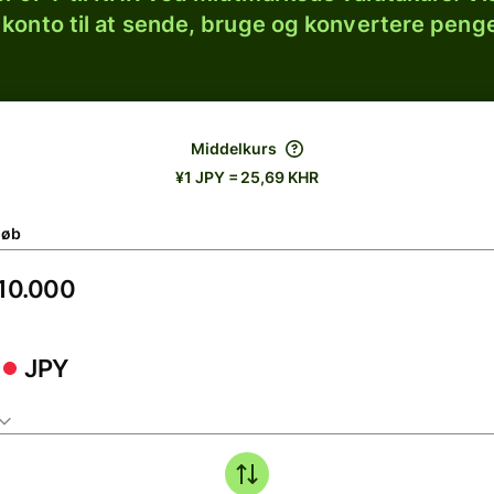
 konto til at sende, bruge og konvertere penge
Middelkurs
¥1 JPY = 25,69 KHR
løb
JPY