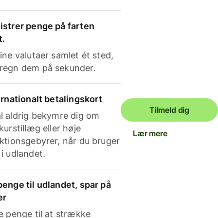
strer penge på farten
t.
ine valutaer samlet ét sted,
regn dem på sekunder.
ernationalt betalingskort
Tilmeld dig
l aldrig bekymre dig om
kurstillæg eller høje
Lær mere
ktionsgebyrer, når du bruger
i udlandet.
enge til udlandet, spar på
er
e penge til at strække