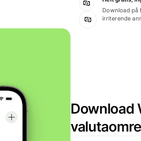
Download på få
irriterende an
Download W
valutaomr