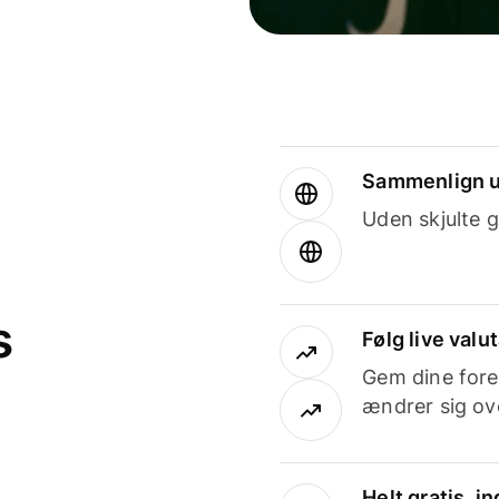
Sammenlign u
Uden skjulte g
s
Følg live valu
Gem dine fore
ændrer sig ove
Helt gratis, 