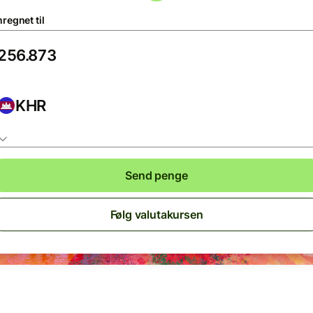
regnet til
KHR
Send penge
Følg valutakursen