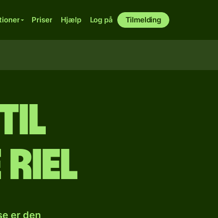
tioner
Priser
Hjælp
Log på
Tilmelding
til
riel
se er den