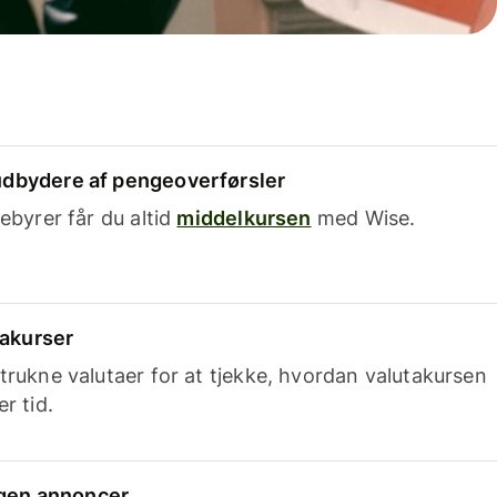
dbydere af pengeoverførsler
ebyrer får du altid
middelkursen
med Wise.
takurser
trukne valutaer for at tjekke, hvordan valutakursen
r tid.
ingen annoncer