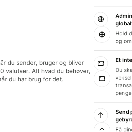
Admini
global
Hold d
og om
Et int
år du sender, bruger og bliver
Du ska
40 valutaer. Alt hvad du behøver,
veksel
år du har brug for det.
transa
penge 
Send p
gebyr
Få din