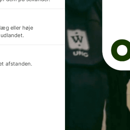
læg eller høje
 udlandet.
et afstanden.