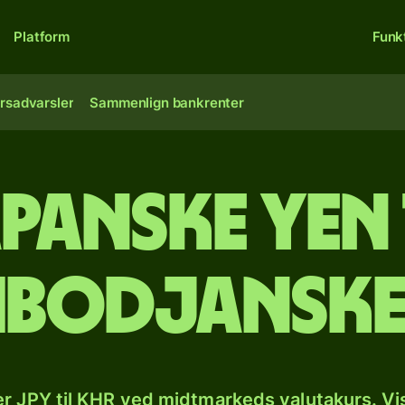
Platform
Funk
rsadvarsler
Sammenlign bankrenter
panske yen 
bodjanske 
r JPY til KHR ved midtmarkeds valutakurs. Vi