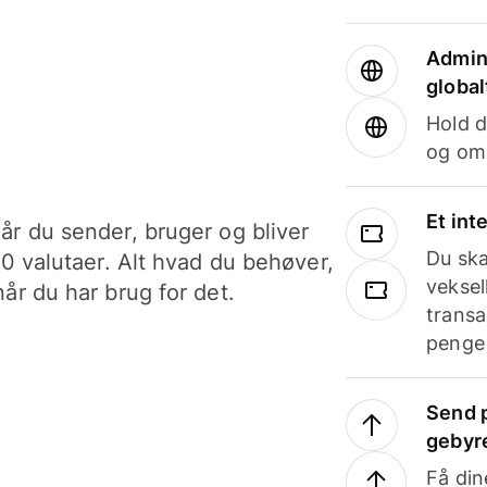
Admini
global
Hold d
og om
Et int
år du sender, bruger og bliver
Du ska
40 valutaer. Alt hvad du behøver,
veksel
år du har brug for det.
transa
penge 
Send p
gebyr
Få din