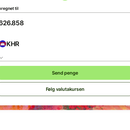
regnet til
KHR
Send penge
Følg valutakursen