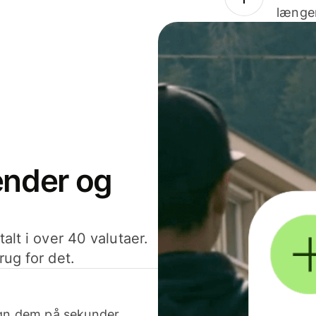
længer
sender og
alt i over 40 valutaer.
rug for det.
egn dem på sekunder.