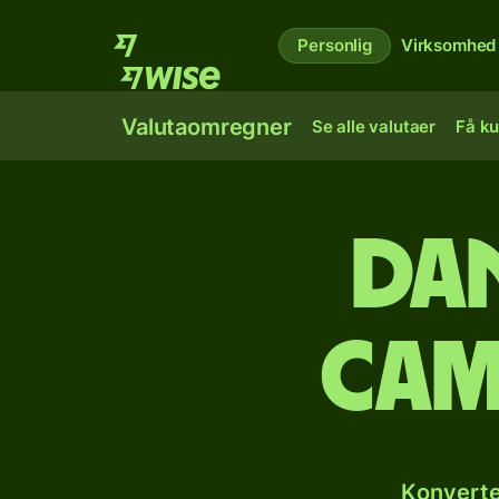
Personlig
Virksomhed
Valutaomregner
Se alle valutaer
Få ku
Dan
cam
Konverte