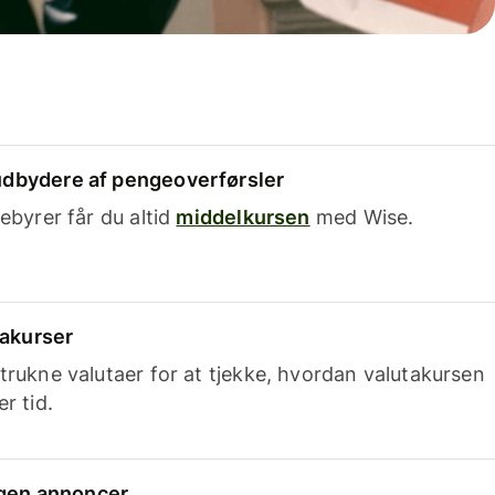
dbydere af pengeoverførsler
ebyrer får du altid
middelkursen
med Wise.
takurser
trukne valutaer for at tjekke, hvordan valutakursen
r tid.
ingen annoncer