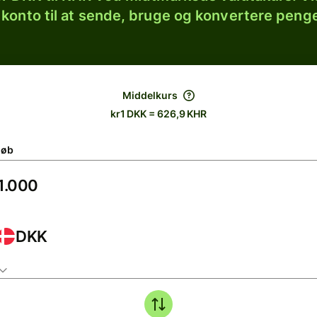
 konto til at sende, bruge og konvertere penge
Middelkurs
kr1 DKK = 626,9 KHR
løb
DKK