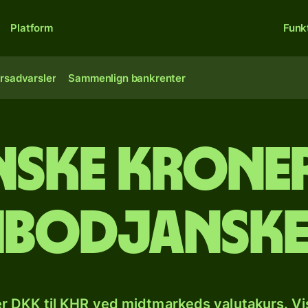
Platform
Funk
rsadvarsler
Sammenlign bankrenter
ske kroner
bodjanske 
r DKK til KHR ved midtmarkeds valutakurs. Vi