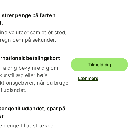
strer penge på farten
t.
ine valutaer samlet ét sted,
regn dem på sekunder.
ernationalt betalingskort
Tilmeld dig
l aldrig bekymre dig om
kurstillæg eller høje
Lær mere
ktionsgebyrer, når du bruger
i udlandet.
enge til udlandet, spar på
er
e penge til at strække