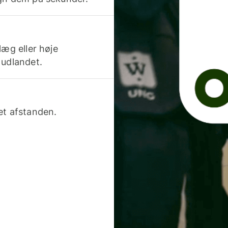
læg eller høje
 udlandet.
et afstanden.