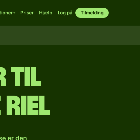
tioner
Priser
Hjælp
Log på
Tilmelding
 til
riel
se er den