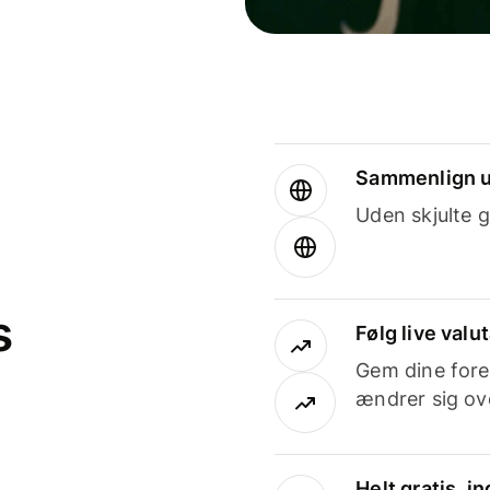
Sammenlign u
Uden skjulte g
s
Følg live valu
Gem dine fore
ændrer sig ove
Helt gratis, 