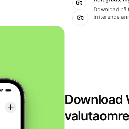
Download på få
irriterende an
Download W
valutaomr