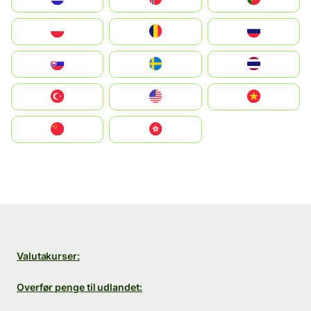
Polska
România
Россия
Slovensko
Ruoŧŧa
ไทย
Türkiye
United States
Vietnam
中国
中國香港特別行政區
Valutakurser:
Overfør penge til udlandet: