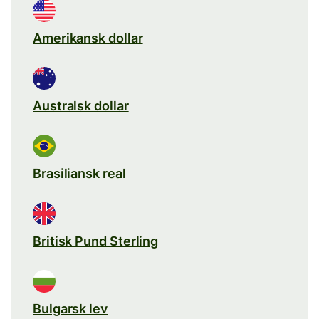
Amerikansk dollar
Australsk dollar
Brasiliansk real
Britisk Pund Sterling
Bulgarsk lev