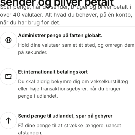
sender og bliver betalt
Spar penge, når du sender, bruger og bliver betalt i
over 40 valutaer. Alt hvad du behøver, på én konto,
når du har brug for det.
Administrer penge på farten globalt.
Hold dine valutaer samlet ét sted, og omregn dem
på sekunder.
Et internationalt betalingskort
Du skal aldrig bekymre dig om vekselkurstillæg
eller høje transaktionsgebyrer, når du bruger
penge i udlandet.
Send penge til udlandet, spar på gebyrer
Få dine penge til at strække længere, uanset
afstanden.