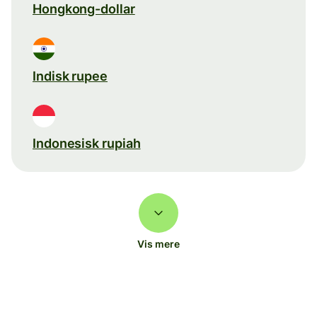
Hongkong-dollar
Indisk rupee
Indonesisk rupiah
Vis mere