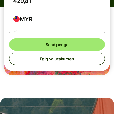
MYR
Send penge
Følg valutakursen