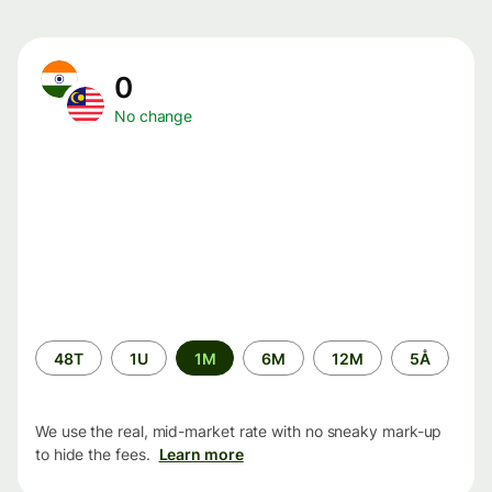
0
No change
Time
48T
1U
1M
6M
12M
5Å
period
We use the real, mid-market rate with no sneaky mark-up
to hide the fees.
Learn more