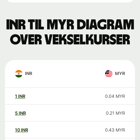
INR til MYR Diagram
over vekselkurser
INR
MYR
1
INR
0.04
MYR
5
INR
0.21
MYR
10
INR
0.43
MYR