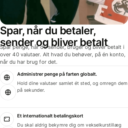
Spar, når du betaler,
sender og bliver betalt
Spar penge, når du sender, bruger og bliver betalt i
over 40 valutaer. Alt hvad du behøver, på én konto,
når du har brug for det.
Administrer penge på farten globalt.
Hold dine valutaer samlet ét sted, og omregn dem
på sekunder.
Et internationalt betalingskort
Du skal aldrig bekymre dig om vekselkurstillæg