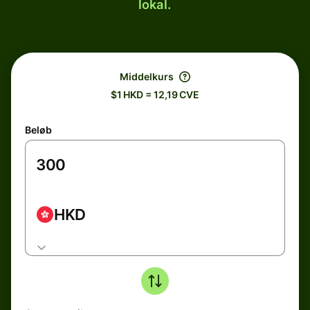
lokal.
Middelkurs
$1 HKD = 12,19 CVE
Beløb
HKD