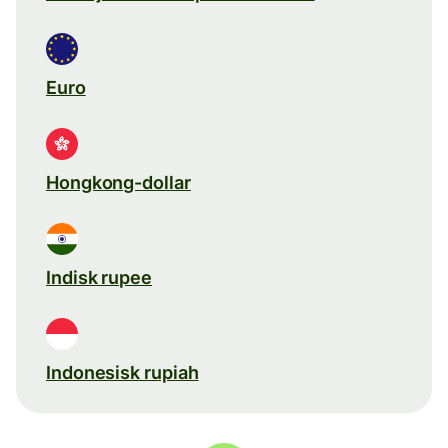
Euro
Hongkong-dollar
Indisk rupee
Indonesisk rupiah