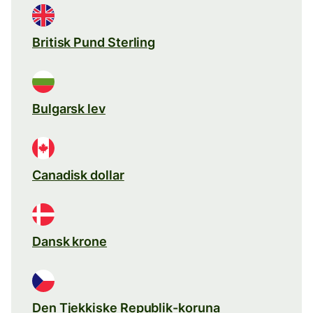
Britisk Pund Sterling
Bulgarsk lev
Canadisk dollar
Dansk krone
Den Tjekkiske Republik-koruna