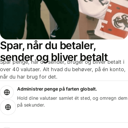
Spar, når du betaler,
sender og bliver betalt
Spar penge, når du sender, bruger og bliver betalt i
over 40 valutaer. Alt hvad du behøver, på én konto,
når du har brug for det.
Administrer penge på farten globalt.
Hold dine valutaer samlet ét sted, og omregn dem
på sekunder.