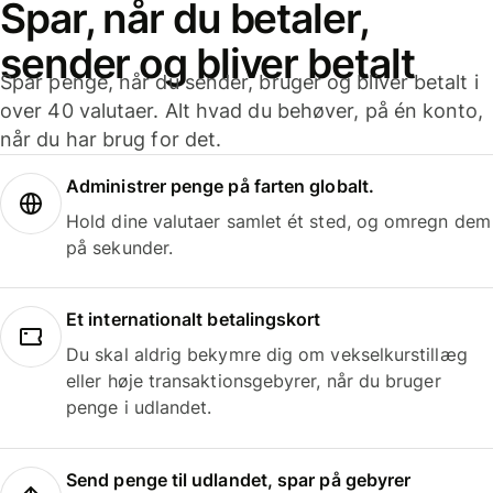
Spar, når du betaler,
sender og bliver betalt
Spar penge, når du sender, bruger og bliver betalt i
over 40 valutaer. Alt hvad du behøver, på én konto,
når du har brug for det.
Administrer penge på farten globalt.
Hold dine valutaer samlet ét sted, og omregn dem
på sekunder.
Et internationalt betalingskort
Du skal aldrig bekymre dig om vekselkurstillæg
eller høje transaktionsgebyrer, når du bruger
penge i udlandet.
Send penge til udlandet, spar på gebyrer