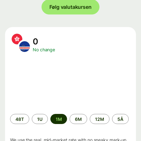
Følg valutakursen
0
No change
Time
48T
1U
1M
6M
12M
5Å
period
We use the real, mid-market rate with no sneaky mark-up