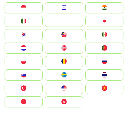
Indonesia
Israel
India
Italia
JA
Japan
South Korea
Malay
Mexico
Nederland
Norge
Portugal
Polska
România
Россия
Slovensko
Ruoŧŧa
ไทย
Türkiye
United States
Vietnam
中国
中國香港特別行政區