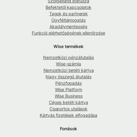
Szolgáltatói státusza
Befektetői kapcsolatok
Tagok és partnerek
Ügyféltámogatás
Akadálymentesség
Funkció elérhetőségének ellenőrzése
Wise termékek
Nemzetközi pénzátutalás
Wise-számla
Nemzetközi betéti kártya
Nagy összegű átutalás
Pénzfogadás
Wise Platform
Wise Business
Céges betéti kártya
Csoportos utalások
Kártyás fizetések elfogadása
Források