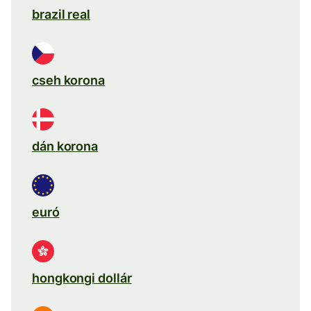
brazil real
cseh korona
dán korona
euró
hongkongi dollár