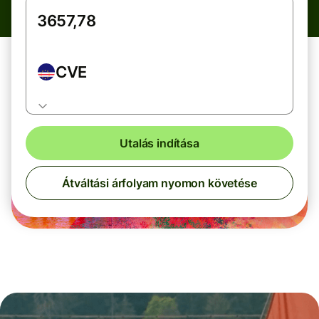
CVE
Utalás indítása
Átváltási árfolyam nyomon követése