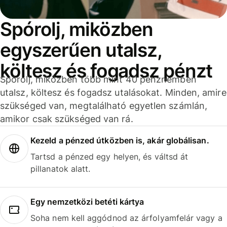
Spórolj, miközben
egyszerűen utalsz,
költesz és fogadsz pénzt
Spórolj, miközben több mint 40 pénznemben
utalsz, költesz és fogadsz utalásokat. Minden, amire
szükséged van, megtalálható egyetlen számlán,
amikor csak szükséged van rá.
Kezeld a pénzed útközben is, akár globálisan.
Tartsd a pénzed egy helyen, és váltsd át
pillanatok alatt.
Egy nemzetközi betéti kártya
Soha nem kell aggódnod az árfolyamfelár vagy a