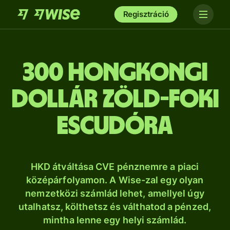
Regisztráció
300 hongkongi
dollár zöld-foki
escudóra
HKD átváltása CVE pénznemre a piaci
középárfolyamon. A Wise-zal egy olyan
nemzetközi számlád lehet, amellyel úgy
utalhatsz, költhetsz és válthatod a pénzed,
mintha lenne egy helyi számlád.