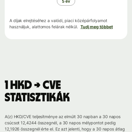
5 év
A díjak elrejtéséhez a valódi, piaci középárfolyamot
használjuk, alattomos felárak nélkül.
Tudj meg többet
1 HKD → CVE
statisztikák
A(z) HKD/CVE teljesítménye az elmúlt 30 napban a 30 napos
csúcsot 12,4244 összegnél, a 30 napos mélypontot pedig
12,1926 összegnél érte el. Ez azt jelenti, hogy a 30 napos átlag