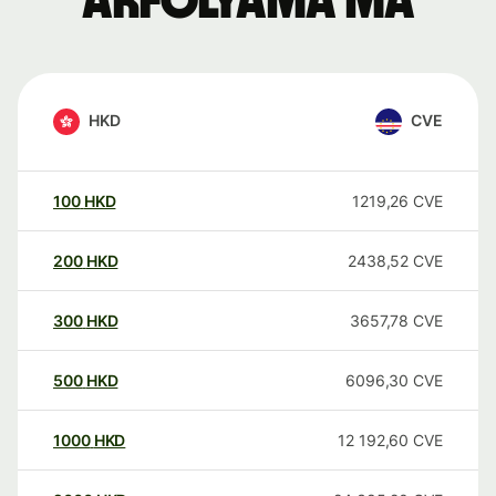
árfolyama ma
HKD
CVE
100
HKD
1219,26
CVE
200
HKD
2438,52
CVE
300
HKD
3657,78
CVE
500
HKD
6096,30
CVE
1000
HKD
12 192,60
CVE