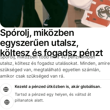
Spórolj, miközben
egyszerűen utalsz,
költesz és fogadsz pénzt
Spórolj, miközben több mint 40 pénznemben
utalsz, költesz és fogadsz utalásokat. Minden, amire
szükséged van, megtalálható egyetlen számlán,
amikor csak szükséged van rá.
Kezeld a pénzed útközben is, akár globálisan.
Tartsd a pénzed egy helyen, és váltsd át
pillanatok alatt.