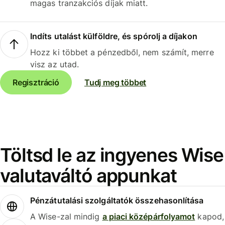
magas tranzakciós díjak miatt.
Indíts utalást külföldre, és spórolj a díjakon
Hozz ki többet a pénzedből, nem számít, merre
visz az utad.
Regisztráció
Tudj meg többet
Töltsd le az ingyenes Wise
valutaváltó appunkat
Pénzátutalási szolgáltatók összehasonlítása
A Wise-zal mindig
a piaci középárfolyamot
kapod,