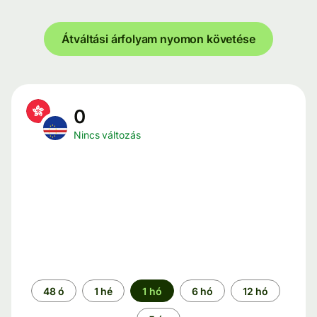
Átváltási árfolyam nyomon követése
0
Nincs változás
Időszak
48 ó
1 hé
1 hó
6 hó
12 hó