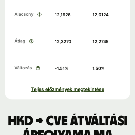
Alacsony
12,1926
12,0124
Átlag
12,3270
12,2745
Változás
-1.51
%
1.50
%
Teljes előzmények megtekintése
HKD → CVE átváltási