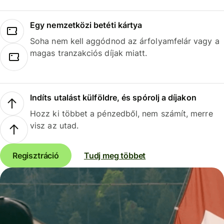
Egy nemzetközi betéti kártya
Soha nem kell aggódnod az árfolyamfelár vagy a
magas tranzakciós díjak miatt.
Indíts utalást külföldre, és spórolj a díjakon
Hozz ki többet a pénzedből, nem számít, merre
visz az utad.
Regisztráció
Tudj meg többet