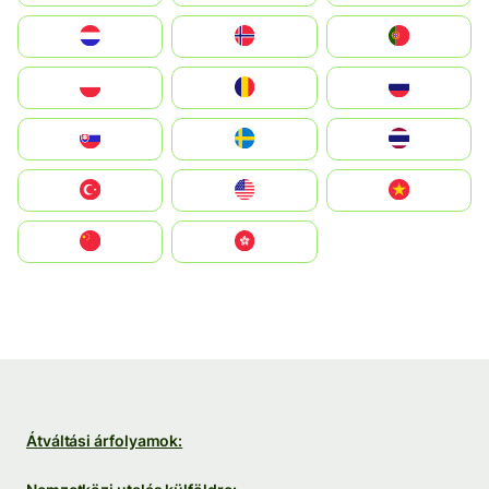
Nederland
Norge
Portugal
Polska
România
Россия
Slovensko
Ruoŧŧa
ไทย
Türkiye
United States
Vietnam
中国
中國香港特別行政區
Átváltási árfolyamok: