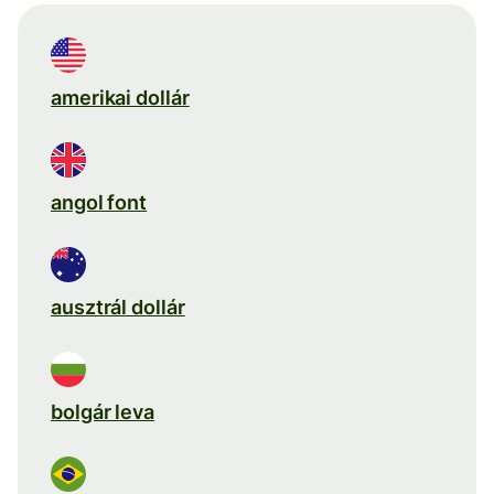
amerikai dollár
angol font
ausztrál dollár
bolgár leva