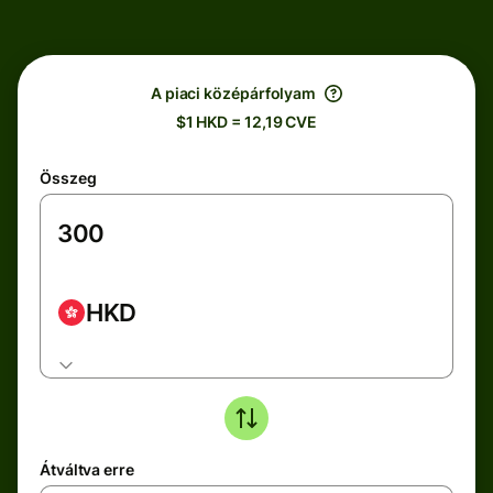
A piaci középárfolyam
$1 HKD = 12,19 CVE
Összeg
HKD
Átváltva erre