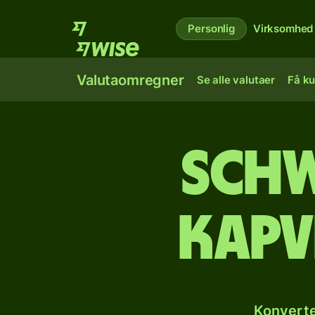
Personlig
Virksomhed
Valutaomregner
Se alle valutaer
Få ku
Schw
kapv
Konverte