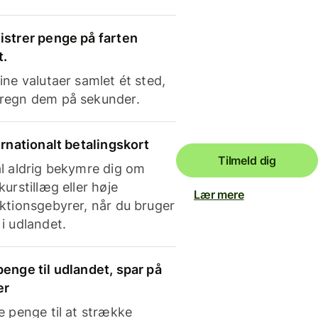
strer penge på farten
t.
ine valutaer samlet ét sted,
regn dem på sekunder.
ernationalt betalingskort
Tilmeld dig
l aldrig bekymre dig om
kurstillæg eller høje
Lær mere
ktionsgebyrer, når du bruger
i udlandet.
enge til udlandet, spar på
er
e penge til at strække