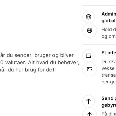
Admini
global
Hold d
og om
Et int
år du sender, bruger og bliver
Du ska
40 valutaer. Alt hvad du behøver,
veksel
år du har brug for det.
transa
penge 
Send p
gebyr
Få din