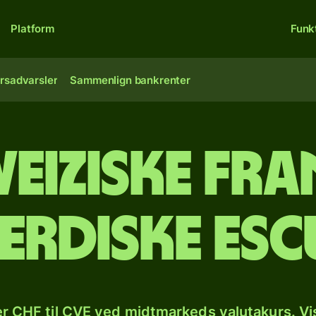
Platform
Funk
rsadvarsler
Sammenlign bankrenter
eiziske fran
erdiske es
r CHF til CVE ved midtmarkeds valutakurs. Vi