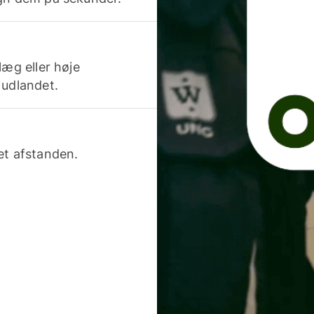
læg eller høje
 udlandet.
et afstanden.