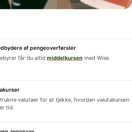
dbydere af pengeoverførsler
ebyrer får du altid
middelkursen
med Wise.
takurser
trukne valutaer for at tjekke, hvordan valutakursen
r tid.
ingen annoncer