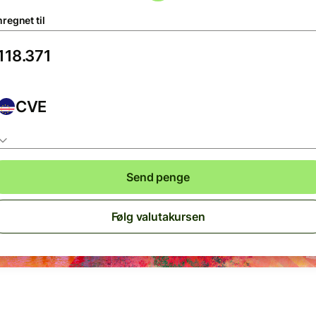
regnet til
CVE
Send penge
Følg valutakursen