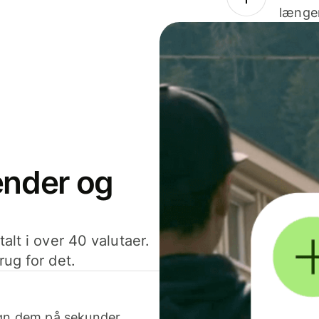
længer
sender og
alt i over 40 valutaer.
rug for det.
egn dem på sekunder.