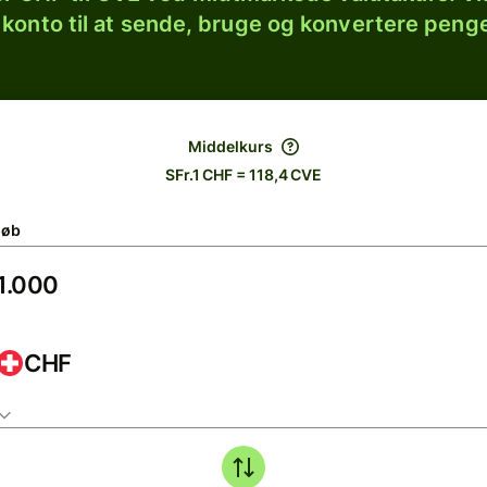
 konto til at sende, bruge og konvertere penge
Middelkurs
SFr.1 CHF = 118,4 CVE
løb
CHF