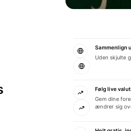
Sammenlign u
Uden skjulte g
s
Følg live valu
Gem dine fore
ændrer sig ove
Helt gratis, 