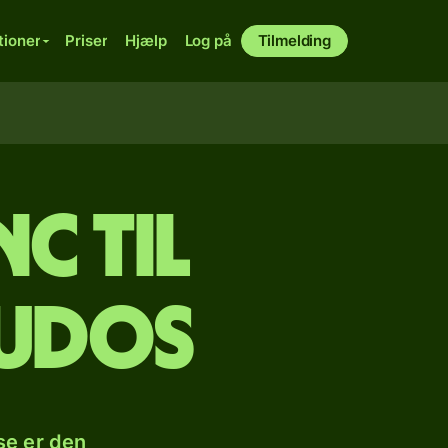
tioner
Priser
Hjælp
Log på
Tilmelding
c til
cudos
se er den