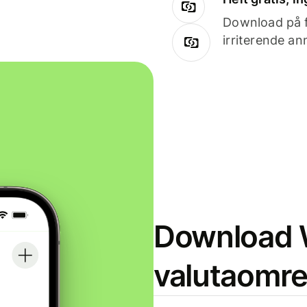
Download på få
irriterende an
Download W
valutaomr