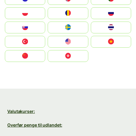
Polska
România
Россия
Slovensko
Ruoŧŧa
ไทย
Türkiye
United States
Vietnam
中国
中國香港特別行政區
Valutakurser:
Overfør penge til udlandet: