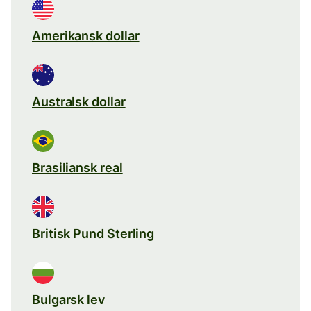
Amerikansk dollar
Australsk dollar
Brasiliansk real
Britisk Pund Sterling
Bulgarsk lev