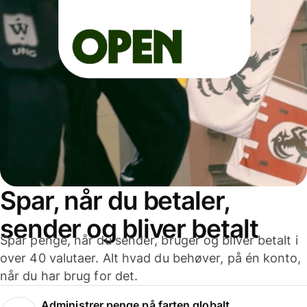
Spar, når du betaler,
sender og bliver betalt
Spar penge, når du sender, bruger og bliver betalt i
over 40 valutaer. Alt hvad du behøver, på én konto,
når du har brug for det.
Administrer penge på farten globalt.