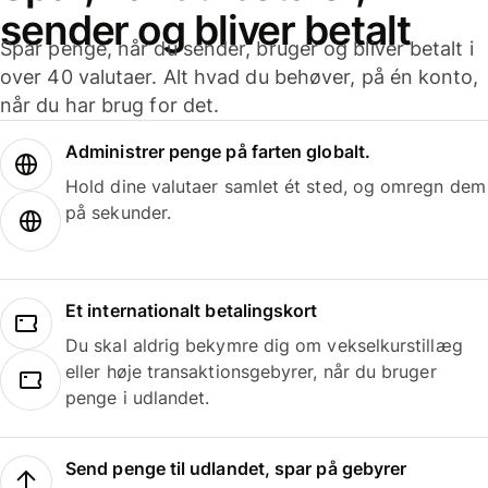
sender og bliver betalt
Spar penge, når du sender, bruger og bliver betalt i
over 40 valutaer. Alt hvad du behøver, på én konto,
når du har brug for det.
Administrer penge på farten globalt.
Hold dine valutaer samlet ét sted, og omregn dem
på sekunder.
Et internationalt betalingskort
Du skal aldrig bekymre dig om vekselkurstillæg
eller høje transaktionsgebyrer, når du bruger
penge i udlandet.
Send penge til udlandet, spar på gebyrer