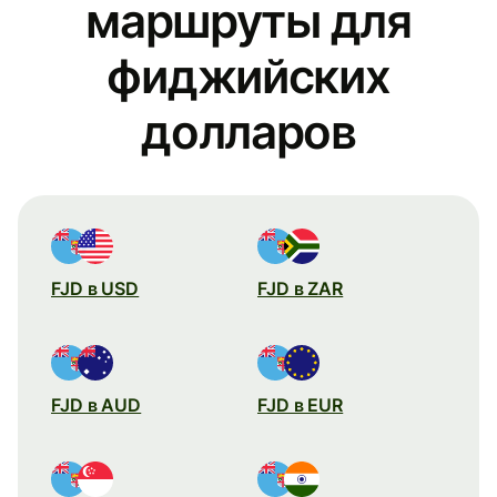
маршруты для
фиджийских
долларов
FJD в USD
FJD в ZAR
FJD в AUD
FJD в EUR