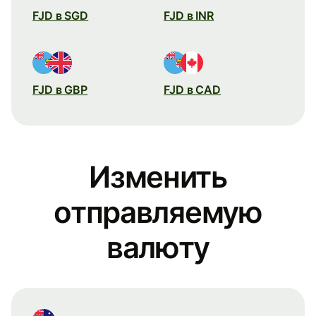
FJD в SGD
FJD в INR
FJD в GBP
FJD в CAD
Изменить
отправляемую
валюту