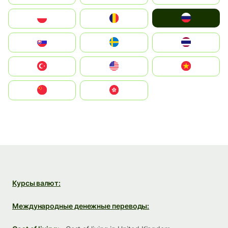
Россия
Polska
România
Slovensko
Ruoŧŧa
ไทย
Türkiye
United States
Vietnam
中国
中國香港特別行政區
Курсы валют:
Международные денежные переводы: