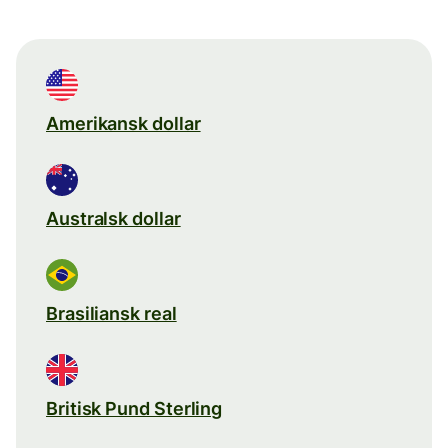
Amerikansk dollar
Australsk dollar
Brasiliansk real
Britisk Pund Sterling