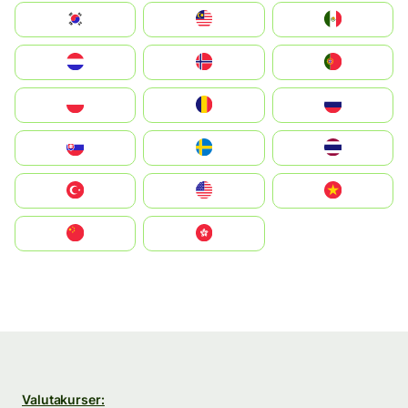
South Korea
Malay
Mexico
Nederland
Norge
Portugal
Polska
România
Россия
Slovensko
Ruoŧŧa
ไทย
Türkiye
United States
Vietnam
中国
中國香港特別行政區
Valutakurser: