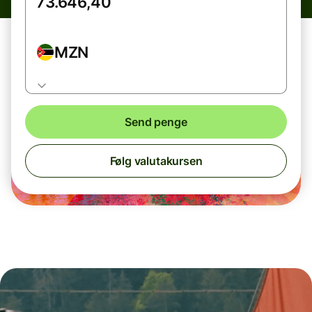
MZN
Send penge
Følg valutakursen