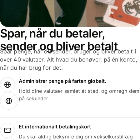
Spar, når du betaler,
sender og bliver betalt
Spar penge, når du sender, bruger og bliver betalt i
over 40 valutaer. Alt hvad du behøver, på én konto,
når du har brug for det.
Administrer penge på farten globalt.
Hold dine valutaer samlet ét sted, og omregn dem
på sekunder.
Et internationalt betalingskort
Du skal aldrig bekymre dig om vekselkurstillæg