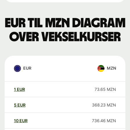
EUR til MZN Diagram
over vekselkurser
EUR
MZN
1
EUR
73.65
MZN
5
EUR
368.23
MZN
10
EUR
736.46
MZN