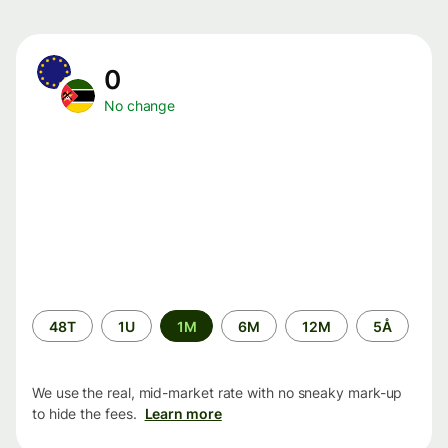
0
No change
Time
48T
1U
1M
6M
12M
5Å
period
We use the real, mid-market rate with no sneaky mark-up
to hide the fees.
Learn more