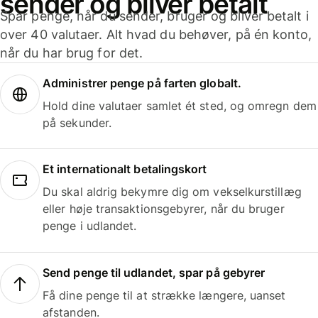
sender og bliver betalt
Spar penge, når du sender, bruger og bliver betalt i
over 40 valutaer. Alt hvad du behøver, på én konto,
når du har brug for det.
Administrer penge på farten globalt.
Hold dine valutaer samlet ét sted, og omregn dem
på sekunder.
Et internationalt betalingskort
Du skal aldrig bekymre dig om vekselkurstillæg
eller høje transaktionsgebyrer, når du bruger
penge i udlandet.
Send penge til udlandet, spar på gebyrer
Få dine penge til at strække længere, uanset
afstanden.