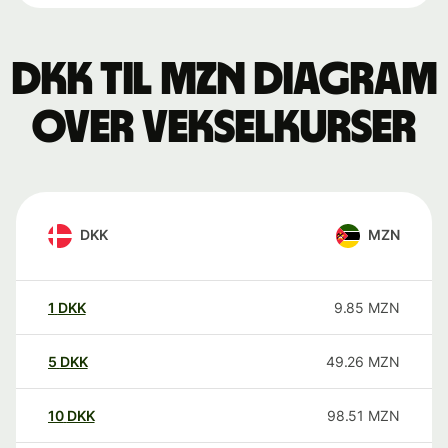
DKK til MZN Diagram
over vekselkurser
DKK
MZN
1
DKK
9.85
MZN
5
DKK
49.26
MZN
10
DKK
98.51
MZN