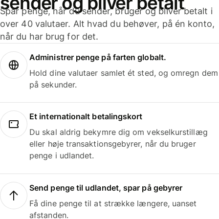
sender og bliver betalt
Spar penge, når du sender, bruger og bliver betalt i
over 40 valutaer. Alt hvad du behøver, på én konto,
når du har brug for det.
Administrer penge på farten globalt.
Hold dine valutaer samlet ét sted, og omregn dem
på sekunder.
Et internationalt betalingskort
Du skal aldrig bekymre dig om vekselkurstillæg
eller høje transaktionsgebyrer, når du bruger
penge i udlandet.
Send penge til udlandet, spar på gebyrer
Få dine penge til at strække længere, uanset
afstanden.