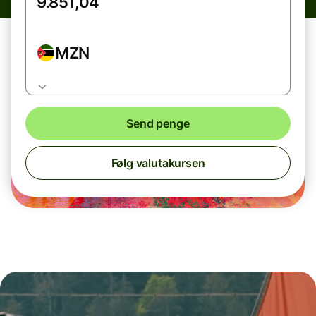
MZN
Send penge
Følg valutakursen