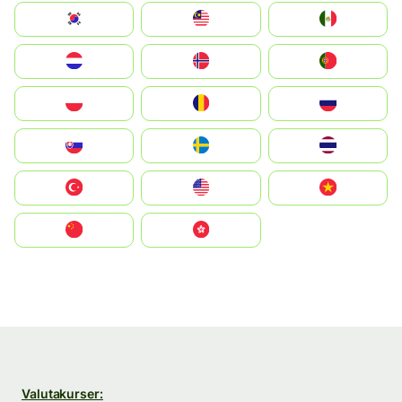
South Korea
Malay
Mexico
Nederland
Norge
Portugal
Polska
România
Россия
Slovensko
Ruoŧŧa
ไทย
Türkiye
United States
Vietnam
中国
中國香港特別行政區
Valutakurser: