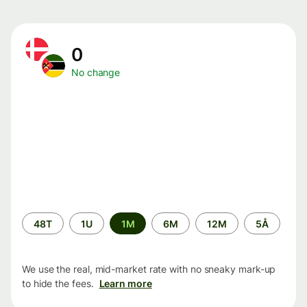
0
No change
Time
48T
1U
1M
6M
12M
5Å
period
We use the real, mid-market rate with no sneaky mark-up
to hide the fees.
Learn more