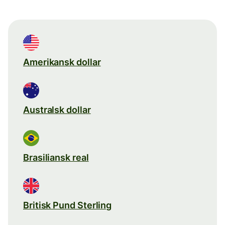
Amerikansk dollar
Australsk dollar
Brasiliansk real
Britisk Pund Sterling