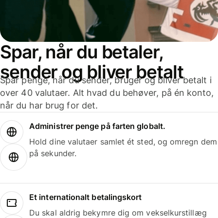
Spar, når du betaler,
sender og bliver betalt
Spar penge, når du sender, bruger og bliver betalt i
over 40 valutaer. Alt hvad du behøver, på én konto,
når du har brug for det.
Administrer penge på farten globalt.
Hold dine valutaer samlet ét sted, og omregn dem
på sekunder.
Et internationalt betalingskort
Du skal aldrig bekymre dig om vekselkurstillæg