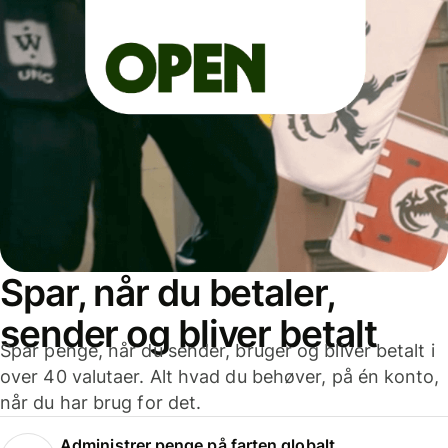
Spar, når du betaler,
sender og bliver betalt
Spar penge, når du sender, bruger og bliver betalt i
over 40 valutaer. Alt hvad du behøver, på én konto,
når du har brug for det.
Administrer penge på farten globalt.