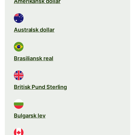
Amerikansk dollar
Australsk dollar
Brasiliansk real
Britisk Pund Sterling
Bulgarsk lev