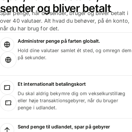
sender og bliver betalt
Spar penge, når du sender, bruger og bliver betalt i
over 40 valutaer. Alt hvad du behøver, på én konto,
når du har brug for det.
Administrer penge på farten globalt.
Hold dine valutaer samlet ét sted, og omregn dem
på sekunder.
Et internationalt betalingskort
Du skal aldrig bekymre dig om vekselkurstillæg
eller høje transaktionsgebyrer, når du bruger
penge i udlandet.
Send penge til udlandet, spar på gebyrer