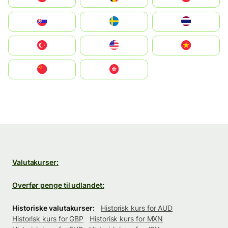
Slovensko
Ruoŧŧa
ไทย
Türkiye
United States
Vietnam
中国
中國香港特別行政區
Valutakurser:
Overfør penge til udlandet:
Historiske valutakurser:
Historisk kurs for AUD
Historisk kurs for GBP
Historisk kurs for MXN