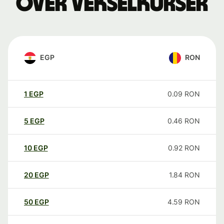
over vekselkurser
EGP
RON
1
EGP
0.09
RON
5
EGP
0.46
RON
10
EGP
0.92
RON
20
EGP
1.84
RON
50
EGP
4.59
RON