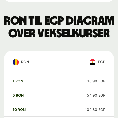
RON til EGP Diagram
over vekselkurser
RON
EGP
1
RON
10.98
EGP
5
RON
54.90
EGP
10
RON
109.80
EGP