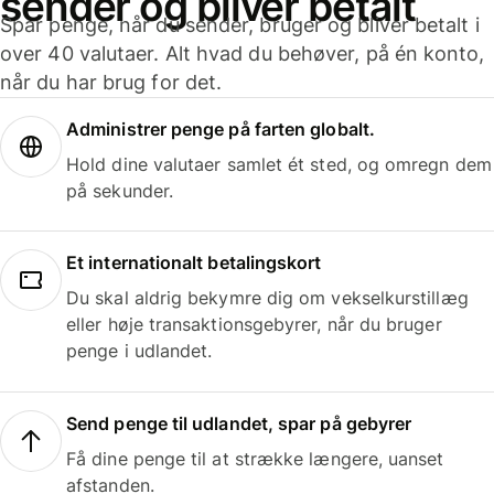
sender og bliver betalt
Spar penge, når du sender, bruger og bliver betalt i
over 40 valutaer. Alt hvad du behøver, på én konto,
når du har brug for det.
Administrer penge på farten globalt.
Hold dine valutaer samlet ét sted, og omregn dem
på sekunder.
Et internationalt betalingskort
Du skal aldrig bekymre dig om vekselkurstillæg
eller høje transaktionsgebyrer, når du bruger
penge i udlandet.
Send penge til udlandet, spar på gebyrer
Få dine penge til at strække længere, uanset
afstanden.