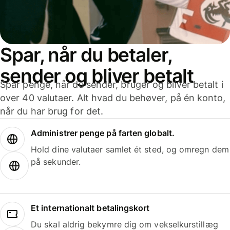
Spar, når du betaler,
sender og bliver betalt
Spar penge, når du sender, bruger og bliver betalt i
over 40 valutaer. Alt hvad du behøver, på én konto,
når du har brug for det.
Administrer penge på farten globalt.
Hold dine valutaer samlet ét sted, og omregn dem
på sekunder.
Et internationalt betalingskort
Du skal aldrig bekymre dig om vekselkurstillæg