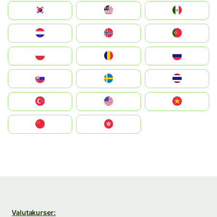
South Korea
Malay
Mexico
Nederland
Norge
Portugal
Polska
România
Россия
Slovensko
Ruoŧŧa
ไทย
Türkiye
United States
Vietnam
中国
中國香港特別行政區
Valutakurser: