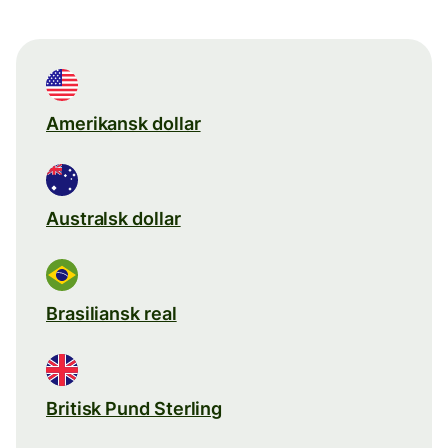
Amerikansk dollar
Australsk dollar
Brasiliansk real
Britisk Pund Sterling