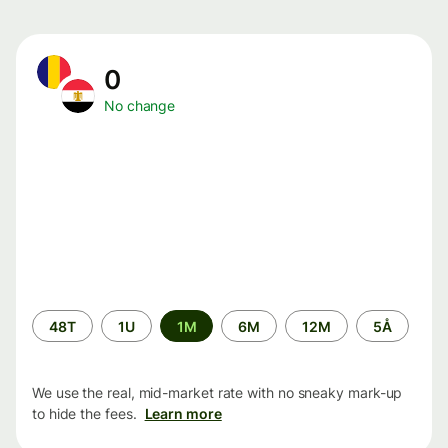
0
No change
Time
48T
1U
1M
6M
12M
5Å
period
We use the real, mid-market rate with no sneaky mark-up
to hide the fees.
Learn more