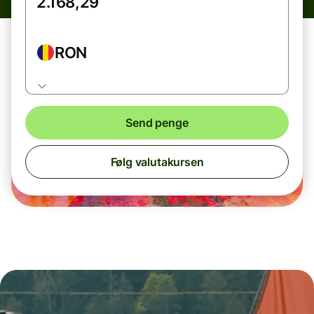
RON
Send penge
Følg valutakursen