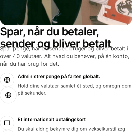
Spar, når du betaler,
sender og bliver betalt
Spar penge, når du sender, bruger og bliver betalt i
over 40 valutaer. Alt hvad du behøver, på én konto,
når du har brug for det.
Administrer penge på farten globalt.
Hold dine valutaer samlet ét sted, og omregn dem
på sekunder.
Et internationalt betalingskort
Du skal aldrig bekymre dig om vekselkurstillæg