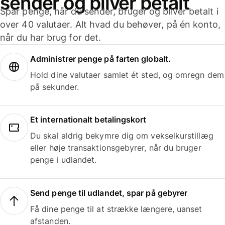
sender og bliver betalt
Spar penge, når du sender, bruger og bliver betalt i
over 40 valutaer. Alt hvad du behøver, på én konto,
når du har brug for det.
Administrer penge på farten globalt.
Hold dine valutaer samlet ét sted, og omregn dem
på sekunder.
Et internationalt betalingskort
Du skal aldrig bekymre dig om vekselkurstillæg
eller høje transaktionsgebyrer, når du bruger
penge i udlandet.
Send penge til udlandet, spar på gebyrer
Få dine penge til at strække længere, uanset
afstanden.