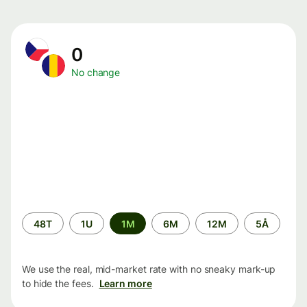
0
No change
Time
48T
1U
1M
6M
12M
5Å
period
We use the real, mid-market rate with no sneaky mark-up
to hide the fees.
Learn more