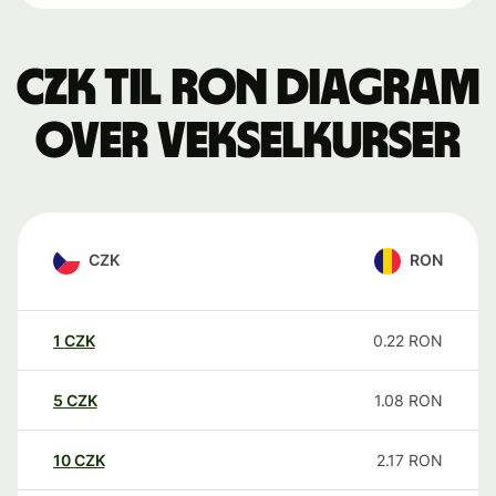
CZK til RON Diagram
over vekselkurser
CZK
RON
1
CZK
0.22
RON
5
CZK
1.08
RON
10
CZK
2.17
RON