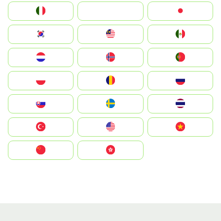
Italia
JA
Japan
South Korea
Malay
Mexico
Nederland
Norge
Portugal
Polska
România
Россия
Slovensko
Ruoŧŧa
ไทย
Türkiye
United States
Vietnam
中国
中國香港特別行政區