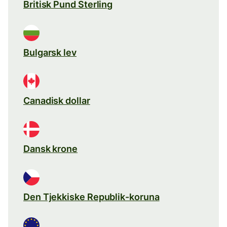
Britisk Pund Sterling
Bulgarsk lev
Canadisk dollar
Dansk krone
Den Tjekkiske Republik-koruna