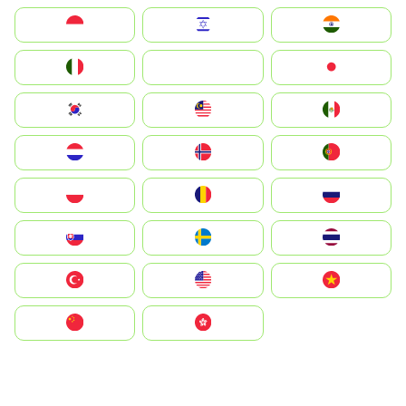
Indonesia
Israel
India
Italia
JA
Japan
South Korea
Malay
Mexico
Nederland
Norge
Portugal
Polska
România
Россия
Slovensko
Ruoŧŧa
ไทย
Türkiye
United States
Vietnam
中国
中國香港特別行政區