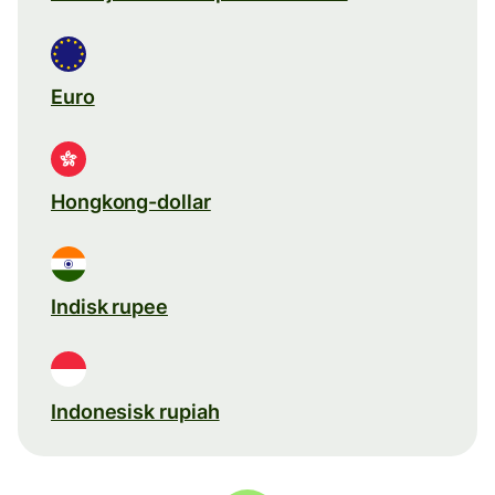
Euro
Hongkong-dollar
Indisk rupee
Indonesisk rupiah