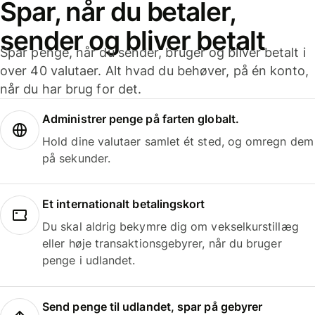
Spar, når du betaler,
sender og bliver betalt
Spar penge, når du sender, bruger og bliver betalt i
over 40 valutaer. Alt hvad du behøver, på én konto,
når du har brug for det.
Administrer penge på farten globalt.
Hold dine valutaer samlet ét sted, og omregn dem
på sekunder.
Et internationalt betalingskort
Du skal aldrig bekymre dig om vekselkurstillæg
eller høje transaktionsgebyrer, når du bruger
penge i udlandet.
Send penge til udlandet, spar på gebyrer