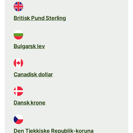
Britisk Pund Sterling
Bulgarsk lev
Canadisk dollar
Dansk krone
Den Tjekkiske Republik-koruna