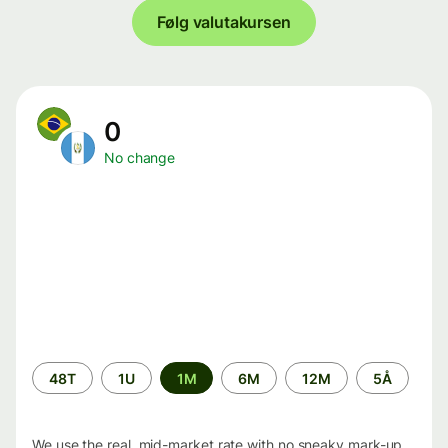
Følg valutakursen
0
No change
Time
48T
1U
1M
6M
12M
5Å
period
We use the real, mid-market rate with no sneaky mark-up