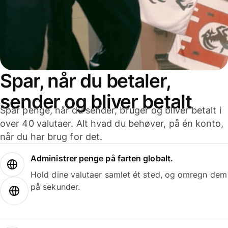
Spar, når du betaler,
sender og bliver betalt
Spar penge, når du sender, bruger og bliver betalt i
over 40 valutaer. Alt hvad du behøver, på én konto,
når du har brug for det.
Administrer penge på farten globalt.
Hold dine valutaer samlet ét sted, og omregn dem
på sekunder.