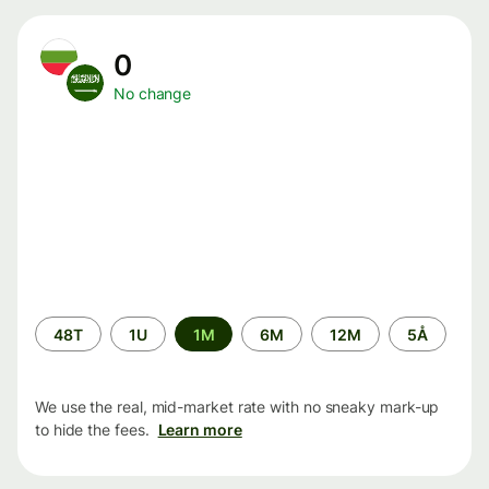
0
No change
Time
48T
1U
1M
6M
12M
5Å
period
We use the real, mid-market rate with no sneaky mark-up
to hide the fees.
Learn more