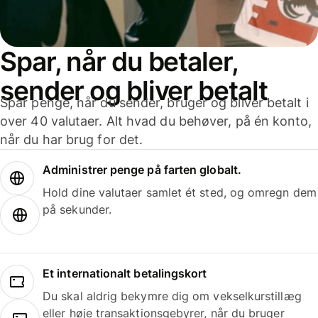
Spar, når du betaler,
sender og bliver betalt
Spar penge, når du sender, bruger og bliver betalt i
over 40 valutaer. Alt hvad du behøver, på én konto,
når du har brug for det.
Administrer penge på farten globalt.
Hold dine valutaer samlet ét sted, og omregn dem
på sekunder.
Et internationalt betalingskort
Du skal aldrig bekymre dig om vekselkurstillæg
eller høje transaktionsgebyrer, når du bruger