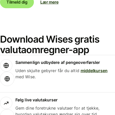
Tilmeld dig
Lær mere
Download Wises gratis
valutaomregner-app
Sammenlign udbydere af pengeoverførsler
Uden skjulte gebyrer får du altid
middelkursen
med Wise.
Følg live valutakurser
Gem dine foretrukne valutaer for at tjekke,
hvordan valutakursen ændrer sig over tid.