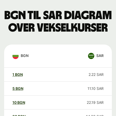
BGN til SAR Diagram
over vekselkurser
BGN
SAR
1
BGN
2.22
SAR
5
BGN
11.10
SAR
10
BGN
22.19
SAR