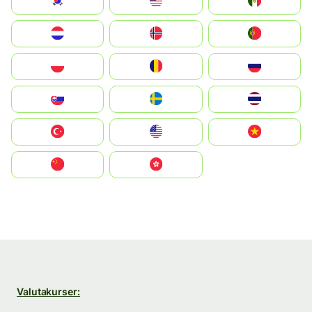
South Korea
Malay
Mexico
Nederland
Norge
Portugal
Polska
România
Россия
Slovensko
Ruoŧŧa
ไทย
Türkiye
United States
Vietnam
中国
中國香港特別行政區
Valutakurser: