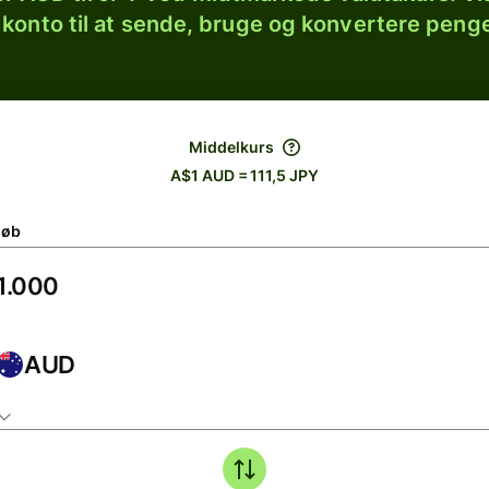
 konto til at sende, bruge og konvertere penge
Middelkurs
A$1 AUD = 111,5 JPY
løb
AUD