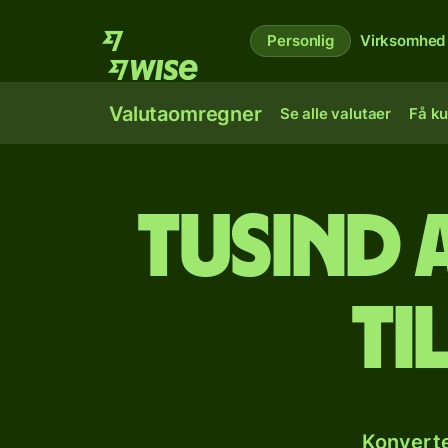
Personlig
Virksomhed
Valutaomregner
Se alle valutaer
Få ku
tusind 
ti
Konverte