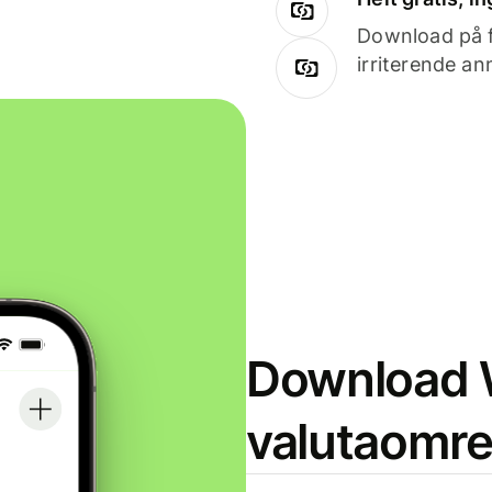
Download på få
irriterende an
Download W
valutaomr