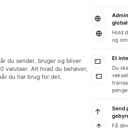
Admini
global
Hold d
og om
Et int
år du sender, bruger og bliver
Du ska
40 valutaer. Alt hvad du behøver,
veksel
år du har brug for det.
transa
penge 
Send p
gebyr
Få din