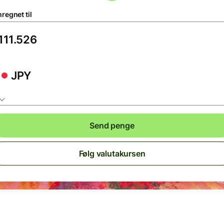
regnet til
JPY
Send penge
Følg valutakursen