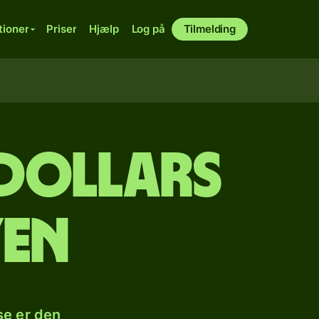
tioner
Priser
Hjælp
Log på
Tilmelding
 dollars
yen
se er den