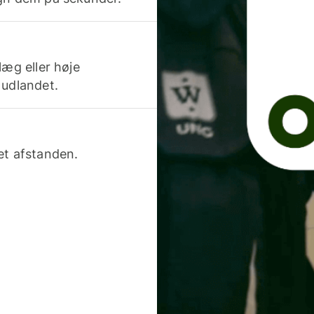
læg eller høje
 udlandet.
et afstanden.