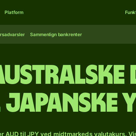
Platform
Funk
rsadvarsler
Sammenlign bankrenter
australske
l japanske 
r AUD til JPY ved midtmarkeds valutakurs. Vi