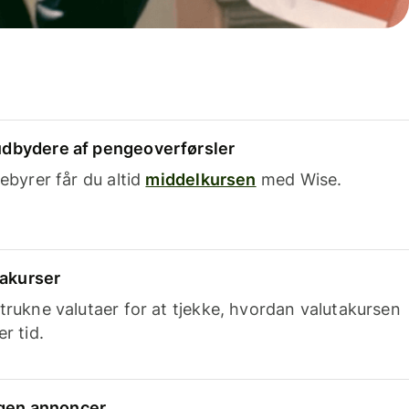
dbydere af pengeoverførsler
ebyrer får du altid
middelkursen
med Wise.
takurser
trukne valutaer for at tjekke, hvordan valutakursen
r tid.
ingen annoncer