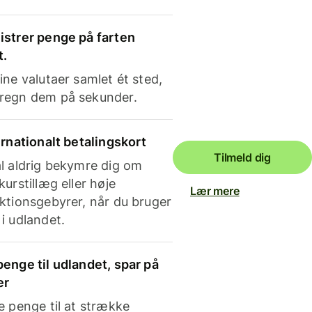
strer penge på farten
t.
ine valutaer samlet ét sted,
regn dem på sekunder.
ernationalt betalingskort
Tilmeld dig
l aldrig bekymre dig om
kurstillæg eller høje
Lær mere
ktionsgebyrer, når du bruger
i udlandet.
enge til udlandet, spar på
er
e penge til at strække