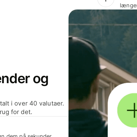
længer
sender og
alt i over 40 valutaer.
rug for det.
egn dem på sekunder.