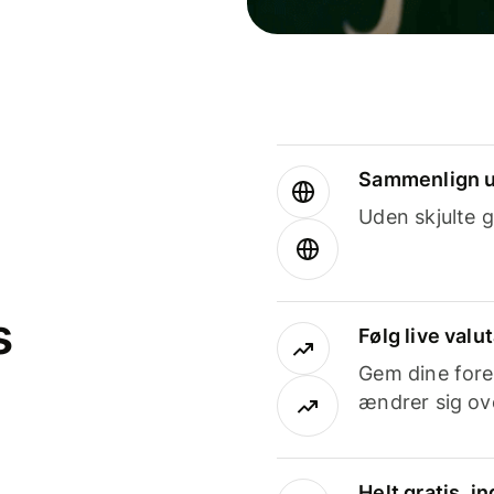
Sammenlign u
Uden skjulte g
s
Følg live valu
Gem dine fore
ændrer sig ove
Helt gratis, 