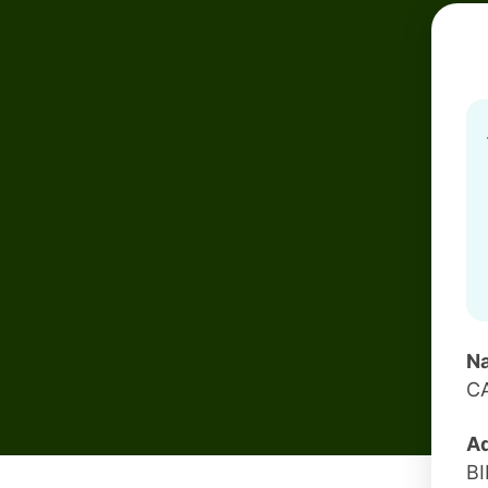
Na
C
Ad
B