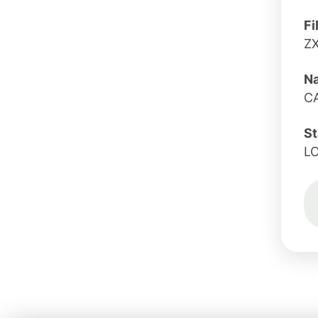
Fi
Z
Na
C
St
L