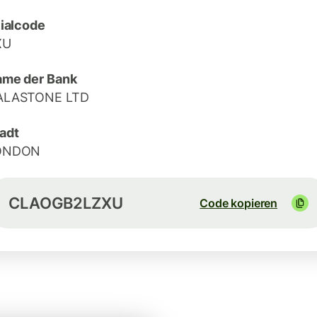
lialcode
XU
me der Bank
ALASTONE LTD
adt
ONDON
CLAOGB2LZXU
Code kopieren