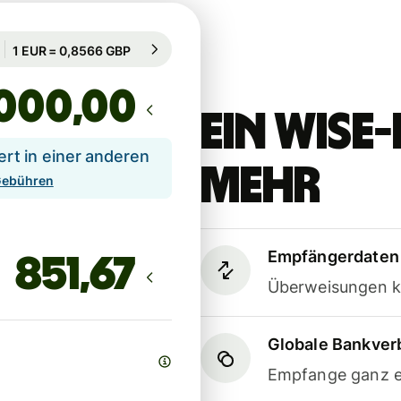
Garantiert für 85 Std.
1 EUR = 0,8566 GBP
Garantiert für 85 Std.
,00
Ein Wis
t in einer anderen
mehr
 Gebühren
Empfängerdaten 
Überweisungen k
Globale Bankve
Empfange ganz e