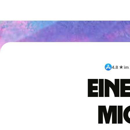
4.8 ★ im
Ein
Mi