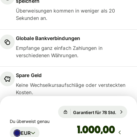
speichern
Überweisungen kommen in weniger als 20
Sekunden an.
Globale Bankverbindungen
Empfange ganz einfach Zahlungen in
verschiedenen Währungen.
Spare Geld
Keine Wechselkursaufschläge oder versteckten
Kosten.
Garantiert für 78 Std.
1 EUR = 
Garantiert für 78 Std.
Du überweist genau
,00
EUR