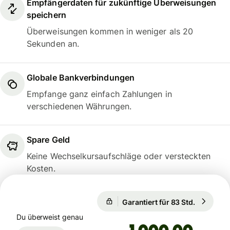
Empfängerdaten für zukünftige Überweisungen
speichern
Überweisungen kommen in weniger als 20
Sekunden an.
Globale Bankverbindungen
Empfange ganz einfach Zahlungen in
verschiedenen Währungen.
Spare Geld
Keine Wechselkursaufschläge oder versteckten
Kosten.
Garantiert für 83 Std.
1 EUR = 
Garantiert für 83 Std.
Du überweist genau