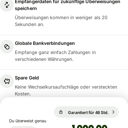
Empfängerdaten für zukünftige Überweisungen
speichern
Überweisungen kommen in weniger als 20
Sekunden an.
Globale Bankverbindungen
Empfange ganz einfach Zahlungen in
verschiedenen Währungen.
Spare Geld
Keine Wechselkursaufschläge oder versteckten
Kosten.
1 EUR = 0,8566 GBP
Garantiert für 48 Std.
1 EUR = 
Garantiert für 48 Std.
Du überweist genau