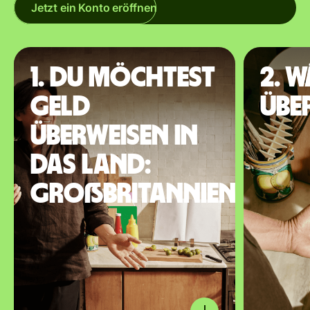
Jetzt ein Konto eröffnen
1. Du möchtest
2. 
Geld
übe
überweisen in
das Land:
Großbritannien