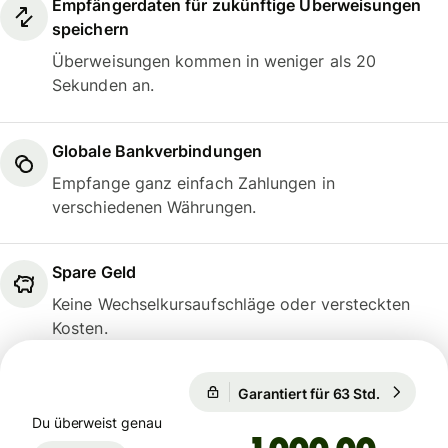
Empfängerdaten für zukünftige Überweisungen
speichern
Überweisungen kommen in weniger als 20
Sekunden an.
Globale Bankverbindungen
Empfange ganz einfach Zahlungen in
verschiedenen Währungen.
Spare Geld
Keine Wechselkursaufschläge oder versteckten
Kosten.
1 EUR = 0,8566 GBP
Garantiert für 63 Std.
1 EUR = 
Garantiert für 63 Std.
Du überweist genau