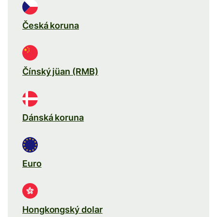
Česká koruna
Čínský jüan (RMB)
Dánská koruna
Euro
Hongkongský dolar