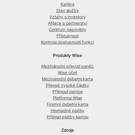
Kariéra
Stav služby
Vztahy s investory
Afilace a partnerství
Centrum nápovědy
Přístupnost
Kontrola dostupnosti funkcí
Produkty Wise
Mezinárodní převod peněz
Wise účet
Mezinárodní debetní karta
Převod vysoké částky
Přijmout peníze
Platforma Wise
Firemní debetní karta
Hromadné platby
Přijímat platby kartou
Zdroje