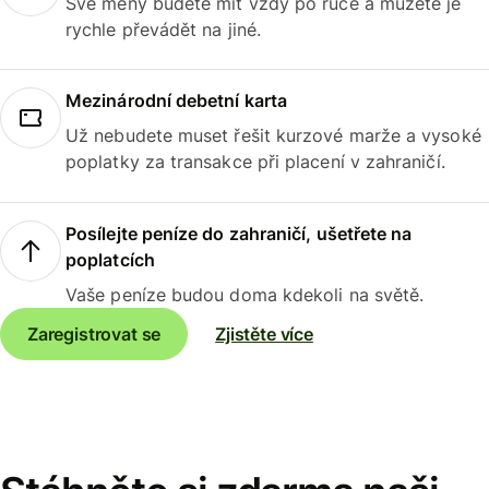
Své měny budete mít vždy po ruce a můžete je
rychle převádět na jiné.
Mezinárodní debetní karta
Už nebudete muset řešit kurzové marže a vysoké
poplatky za transakce při placení v zahraničí.
Posílejte peníze do zahraničí, ušetřete na
poplatcích
Vaše peníze budou doma kdekoli na světě.
Zaregistrovat se
Zjistěte více