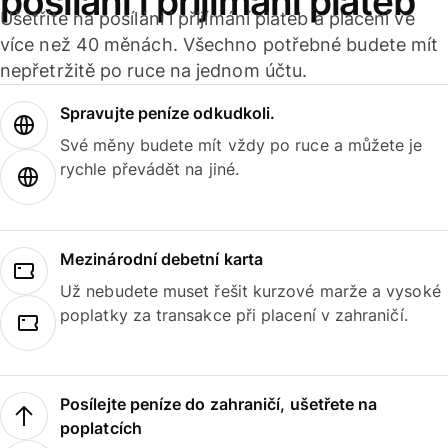
posílání i přijímání plateb
Ušetříte na posílání i přijímání plateb a placení ve
více než 40 měnách. Všechno potřebné budete mít
nepřetržitě po ruce na jednom účtu.
Spravujte peníze odkudkoli.
Své měny budete mít vždy po ruce a můžete je
rychle převádět na jiné.
Mezinárodní debetní karta
Už nebudete muset řešit kurzové marže a vysoké
poplatky za transakce při placení v zahraničí.
Posílejte peníze do zahraničí, ušetřete na
poplatcích