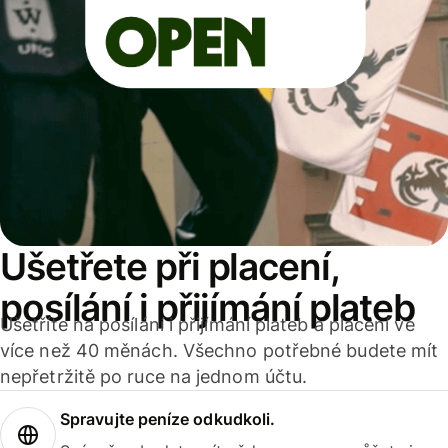
Ušetřete při placení,
posílání i přijímání plateb
Ušetříte na posílání i přijímání plateb a placení ve
více než 40 měnách. Všechno potřebné budete mít
nepřetržitě po ruce na jednom účtu.
Spravujte peníze odkudkoli.