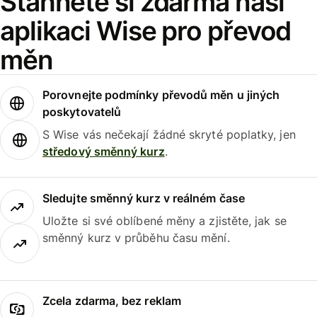
Stáhněte si zdarma naši
aplikaci Wise pro převod
měn
Porovnejte podmínky převodů měn u jiných
poskytovatelů
S Wise vás nečekají žádné skryté poplatky, jen
středový směnný kurz
.
Sledujte směnný kurz v reálném čase
Uložte si své oblíbené měny a zjistěte, jak se
směnný kurz v průběhu času mění.
Zcela zdarma, bez reklam