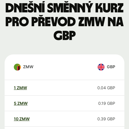
Dnešní směnný kurz
pro převod ZMW na
GBP
ZMW
GBP
1
ZMW
0.04
GBP
5
ZMW
0.19
GBP
10
ZMW
0.39
GBP