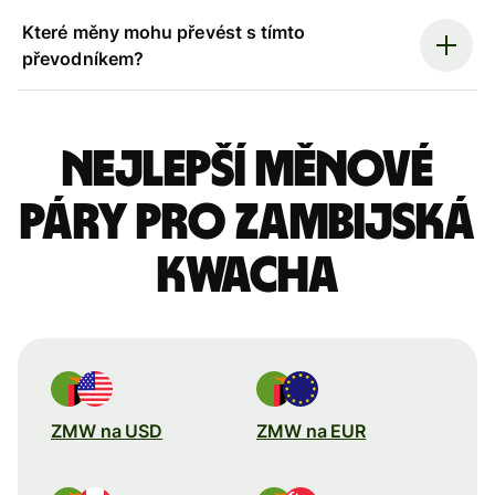
Které měny mohu převést s tímto
převodníkem?
Nejlepší měnové
páry pro zambijská
kwacha
ZMW na USD
ZMW na EUR