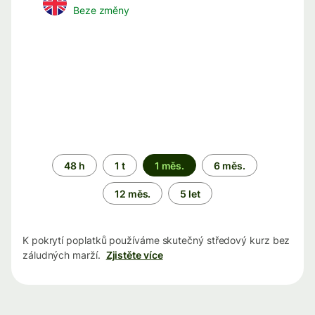
Beze změny
Časové
48 h
1 t
1 měs.
6 měs.
období
12 měs.
5 let
K pokrytí poplatků používáme skutečný středový kurz bez
záludných marží.
Zjistěte více