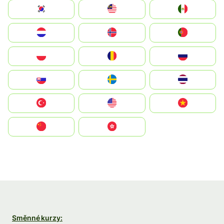
South Korea
Malay
Mexico
Nederland
Norge
Portugal
Polska
România
Россия
Slovensko
Ruoŧŧa
ไทย
Türkiye
United States
Vietnam
中国
中國香港特別行政區
Směnné kurzy: