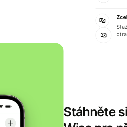
Zce
Staž
otr
Stáhněte si