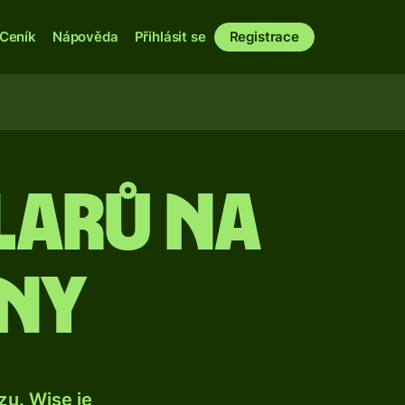
Ceník
Nápověda
Přihlásit se
Registrace
larů na
uny
u. Wise je