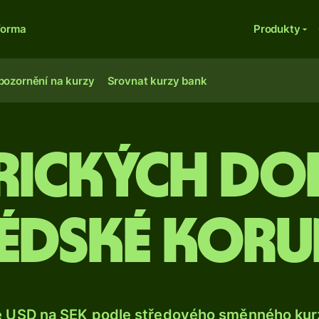
forma
Produkty
pozornění na kurzy
Srovnat kurzy bank
rických do
édské kor
e USD na SEK podle středového směnného kurz