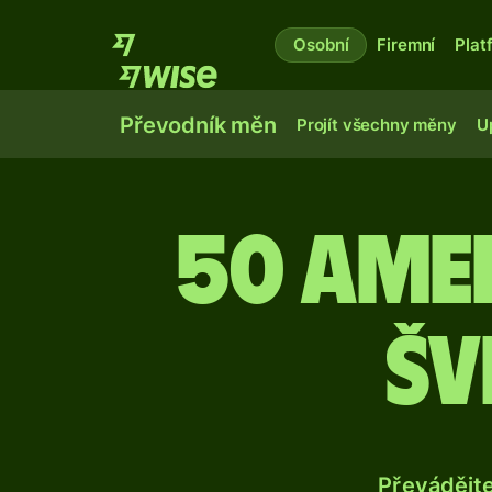
Osobní
Firemní
Plat
Převodník měn
Projít všechny měny
U
50 ame
šv
Převádějt