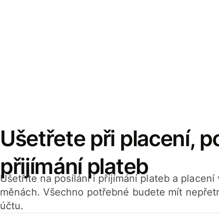
Ušetřete při placení, po
přijímání plateb
Ušetříte na posílání i přijímání plateb a placen
měnách. Všechno potřebné budete mít nepřetr
účtu.