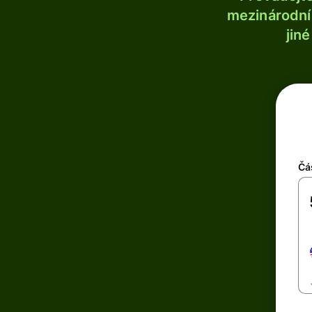
mezinárodní 
jin
Čá