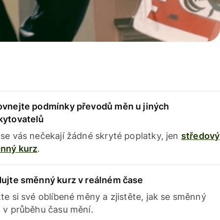
ovnejte podmínky převodů měn u jiných
kytovatelů
se vás nečekají žádné skryté poplatky, jen
středový
nný kurz
.
dujte směnný kurz v reálném čase
te si své oblíbené měny a zjistěte, jak se směnný
 v průběhu času mění.