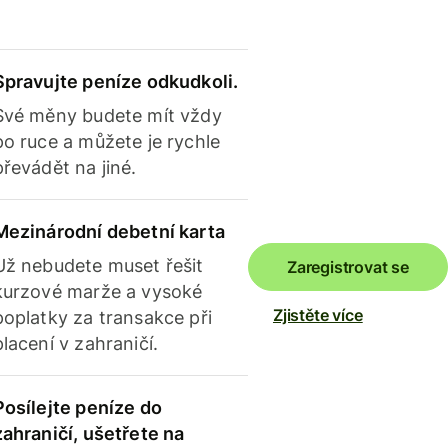
Spravujte peníze odkudkoli.
Své měny budete mít vždy
po ruce a můžete je rychle
převádět na jiné.
Mezinárodní debetní karta
Už nebudete muset řešit
Zaregistrovat se
kurzové marže a vysoké
Zjistěte více
poplatky za transakce při
placení v zahraničí.
Posílejte peníze do
zahraničí, ušetřete na