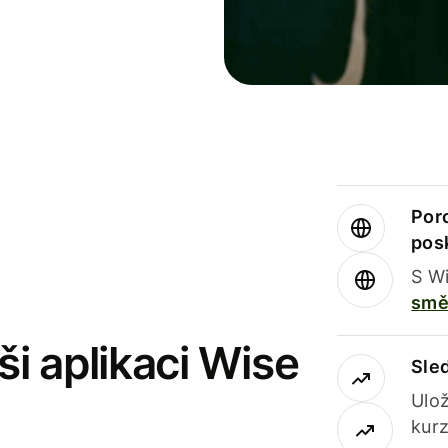
Por
pos
S Wi
smě
i aplikaci Wise
Sle
Ulož
kurz