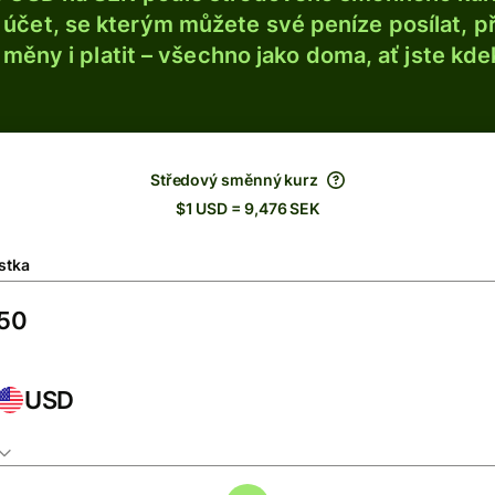
účet, se kterým můžete své peníze posílat, p
é měny i platit – všechno jako doma, ať jste kdek
Středový směnný kurz
$1 USD = 9,476 SEK
stka
USD