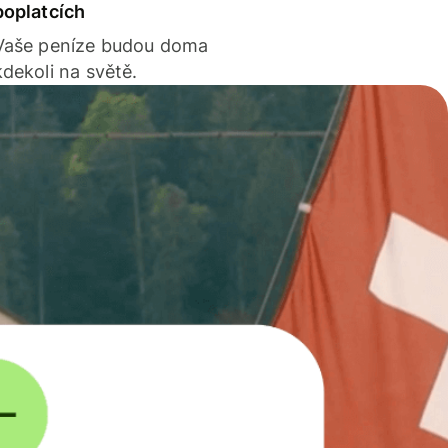
poplatcích
Vaše peníze budou doma
kdekoli na světě.