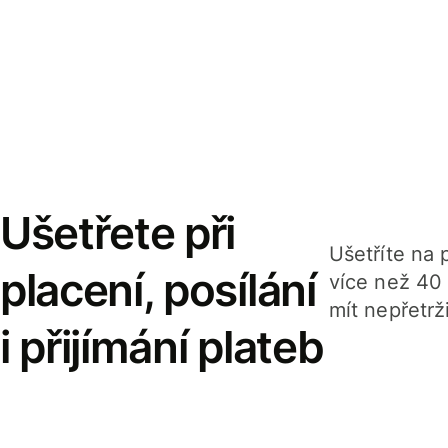
Ušetřete při
Ušetříte na p
placení, posílání
více než 40
mít nepřetrž
i přijímání plateb