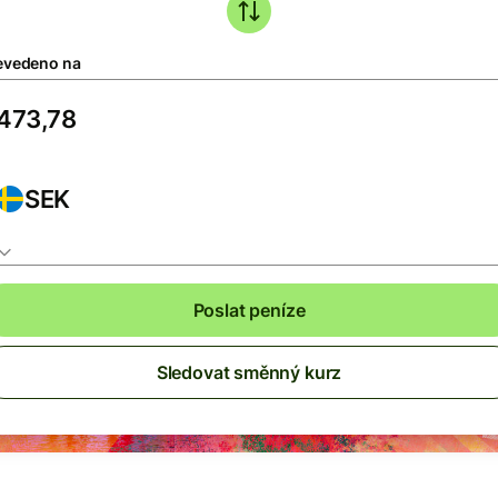
evedeno na
SEK
Poslat peníze
Sledovat směnný kurz