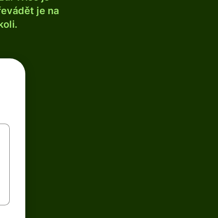
řevádět je na
oli.