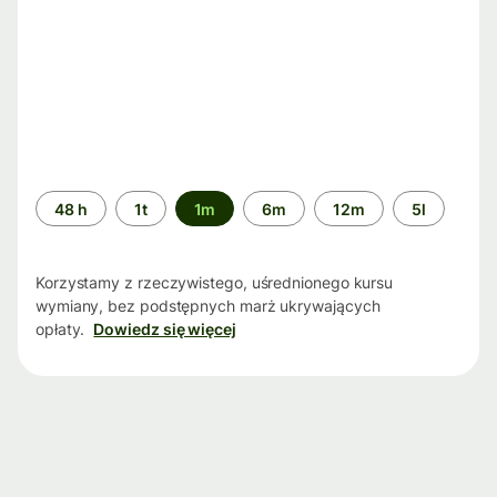
Przedział
48 h
1t
1m
6m
12m
5l
czasu
Korzystamy z rzeczywistego, uśrednionego kursu
wymiany, bez podstępnych marż ukrywających
opłaty.
Dowiedz się więcej