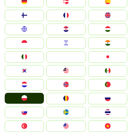
Deutschland
Denmark
España
Suomi
France
United Kingdom
Greece
Hrvatska
Magyarország
Indonesia
Israel
India
Italia
JA
Japan
South Korea
Malay
Mexico
Nederland
Norge
Portugal
Polska
România
Россия
Slovensko
Ruoŧŧa
ไทย
Türkiye
United States
Vietnam