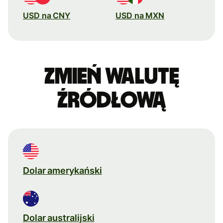
USD na CNY
USD na MXN
Zmień walutę
źródłową
Dolar amerykański
Dolar australijski