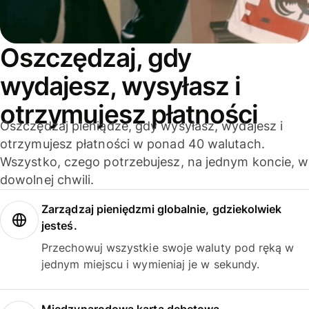
Oszczędzaj, gdy
wydajesz, wysyłasz i
otrzymujesz płatności
Oszczędzaj pieniądze, gdy wysyłasz, wydajesz i
otrzymujesz płatności w ponad 40 walutach.
Wszystko, czego potrzebujesz, na jednym koncie, w
dowolnej chwili.
Zarządzaj pieniędzmi globalnie, gdziekolwiek
jesteś.
Przechowuj wszystkie swoje waluty pod ręką w
jednym miejscu i wymieniaj je w sekundy.