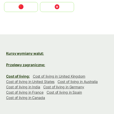
中国
中國香港特別行政區
Kursy wymiany walut:
Przelewy zagraniczne:
Cost of living:
Cost of living in United Kingdom
Cost of living in United States
Cost of living in Australia
Cost of living in India
Cost of living in Germany
Cost of living in France
Cost of living in Spain
Cost of living in Canada