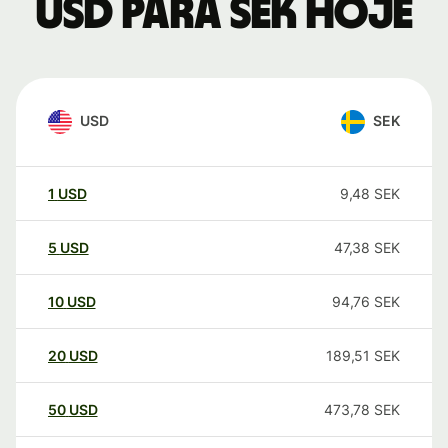
USD para SEK hoje
USD
SEK
1
USD
9,48
SEK
5
USD
47,38
SEK
10
USD
94,76
SEK
20
USD
189,51
SEK
50
USD
473,78
SEK