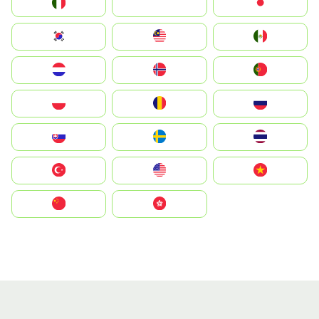
Italia
JA
Japan
South Korea
Malay
Mexico
Nederland
Norge
Portugal
Polska
România
Россия
Slovensko
Ruoŧŧa
ไทย
Türkiye
United States
Vietnam
中国
中國香港特別行政區