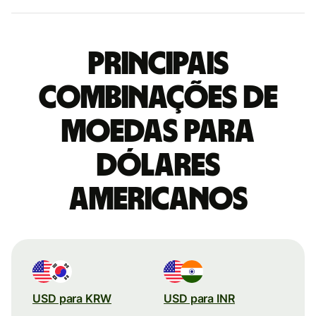
Principais
combinações de
moedas para
Dólares
americanos
USD para KRW
USD para INR