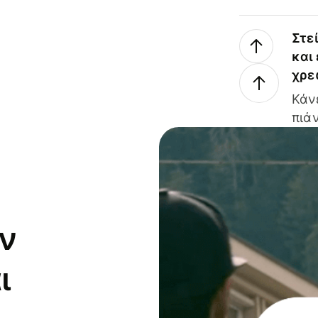
Στε
και
χρε
Κάν
πιάν
ν
ι