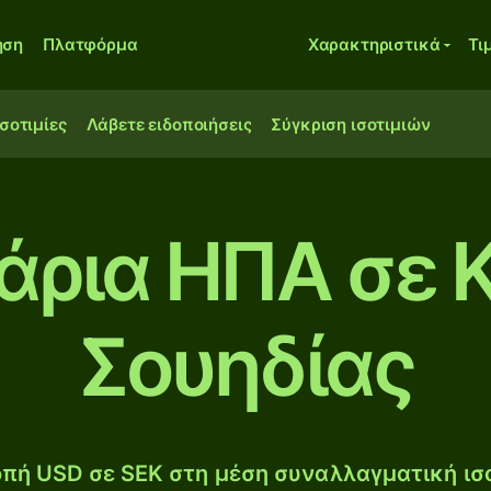
ηση
Πλατφόρμα
Χαρακτηριστικά
Τι
ισοτιμίες
Λάβετε ειδοποιήσεις
Σύγκριση ισοτιμιών
άρια ΗΠΑ σε 
Σουηδίας
πή USD σε SEK στη μέση συναλλαγματική ισο