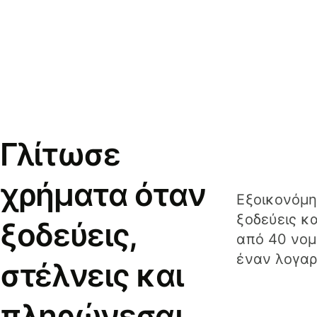
Γλίτωσε
χρήματα όταν
Εξοικονόμη
ξοδεύεις κ
ξοδεύεις,
από 40 νομ
έναν λογαρ
στέλνεις και
πληρώνεσαι