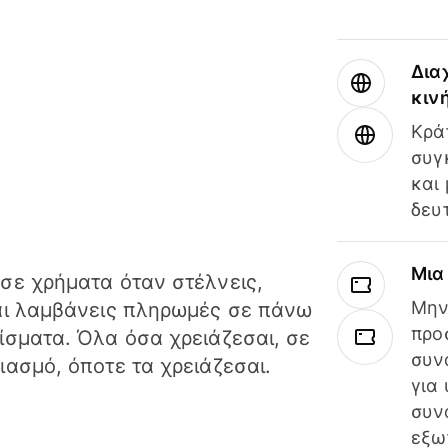
Δια
κιν
Κρά
συγ
και
δευ
Μια
σε χρήματα όταν στέλνεις,
Μην
αι λαμβάνεις πληρωμές σε πάνω
προ
ίσματα. Όλα όσα χρειάζεσαι, σε
συν
ιασμό, όποτε τα χρειάζεσαι.
για
συν
εξω