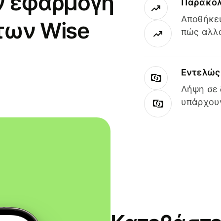
ν εφαρμογή
Παρακολ
Αποθήκευ
των Wise
πώς αλλά
Εντελώς 
Λήψη σε 
υπάρχουν