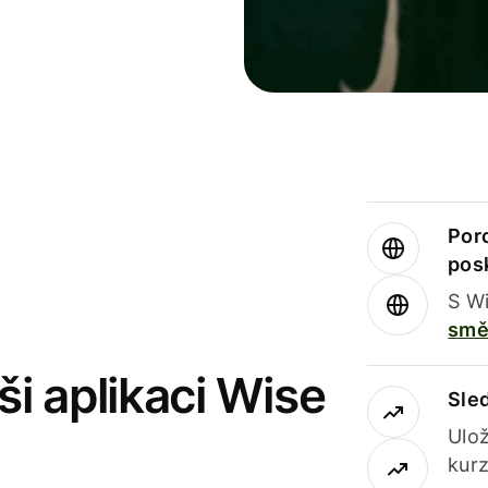
Por
pos
S Wi
smě
i aplikaci Wise
Sle
Ulož
kurz