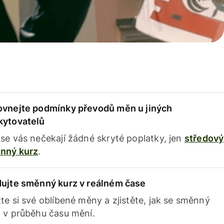
ovnejte podmínky převodů měn u jiných
kytovatelů
se vás nečekají žádné skryté poplatky, jen
středový
nný kurz
.
dujte směnný kurz v reálném čase
te si své oblíbené měny a zjistěte, jak se směnný
 v průběhu času mění.