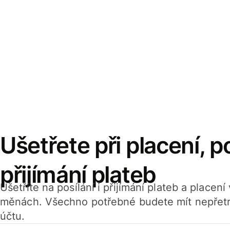
Ušetřete při placení, po
přijímání plateb
Ušetříte na posílání i přijímání plateb a placen
měnách. Všechno potřebné budete mít nepřetr
účtu.