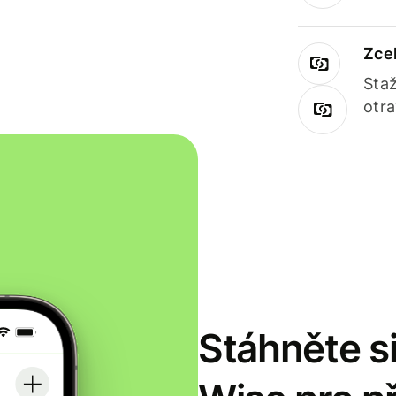
Zce
Staž
otr
Stáhněte si