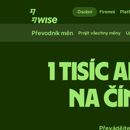
Osobní
Firemní
Plat
Převodník měn
Projít všechny měny
U
1 tisí
na čí
Převádějt