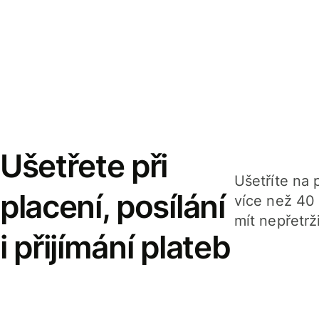
Ušetřete při
Ušetříte na p
placení, posílání
více než 40
mít nepřetrž
i přijímání plateb