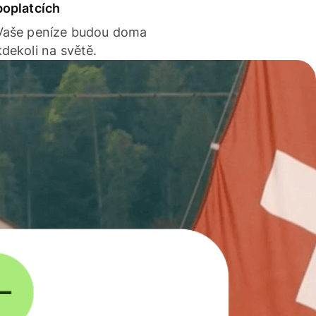
poplatcích
Vaše peníze budou doma
kdekoli na světě.