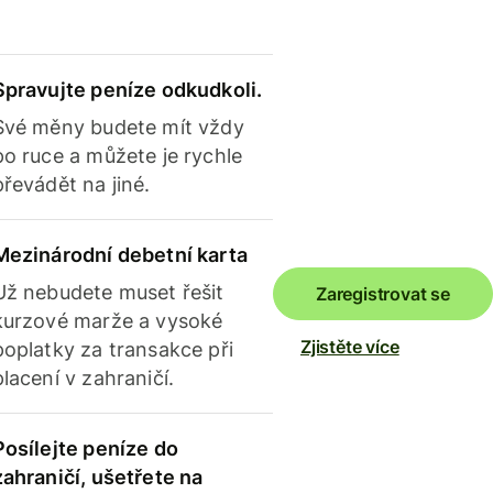
Spravujte peníze odkudkoli.
Své měny budete mít vždy
po ruce a můžete je rychle
převádět na jiné.
Mezinárodní debetní karta
Už nebudete muset řešit
Zaregistrovat se
kurzové marže a vysoké
Zjistěte více
poplatky za transakce při
placení v zahraničí.
Posílejte peníze do
zahraničí, ušetřete na