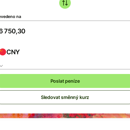
evedeno na
CNY
Poslat peníze
Sledovat směnný kurz