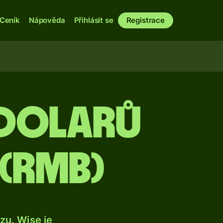
Ceník
Nápověda
Přihlásit se
Registrace
 dolarů
 (rmb)
u. Wise je