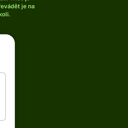
řevádět je na
oli.