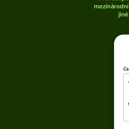
mezinárodní 
jin
Čá