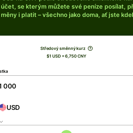
účet, se kterým můžete své peníze posílat, p
é měny i platit – všechno jako doma, ať jste kdek
Středový směnný kurz
$1 USD = 6,750 CNY
stka
USD