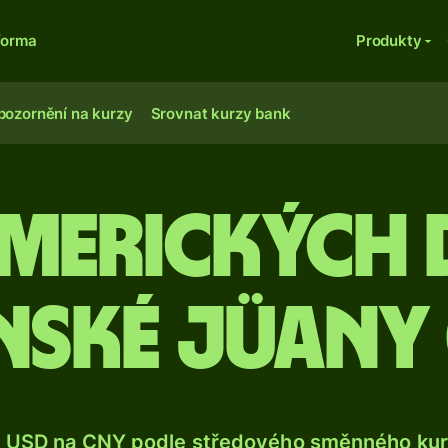
forma
Produkty
pozornění na kurzy
Srovnat kurzy bank
c amerických
nské jüany
e USD na CNY podle středového směnného kurz