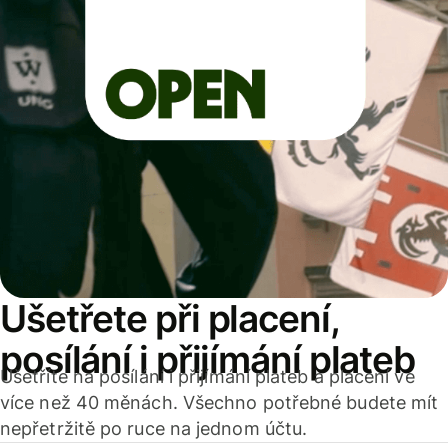
Ušetřete při placení,
posílání i přijímání plateb
Ušetříte na posílání i přijímání plateb a placení ve
více než 40 měnách. Všechno potřebné budete mít
nepřetržitě po ruce na jednom účtu.