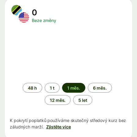
0
Beze změny
Časové
48 h
1 t
1 měs.
6 měs.
období
12 měs.
5 let
K pokrytí poplatků používáme skutečný středový kurz bez
záludných marží.
Zjistěte více