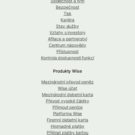
Společnost a tým
Bezpečnost
Tisk
Kariéra
Stav služby
Vztahy s investory
Afilace a partnerství
Centrum nápovědy
Přístupnost
Kontrola dostupnosti funkcí
Produkty Wise
Mezinárodní převod peněz
Wise účet
Mezinárodní debetní karta
Převod vysoké částky
Přijmout peníze
Platforma Wise
Firemní debetní karta
Hromadné platby
Přijímat platby kartou