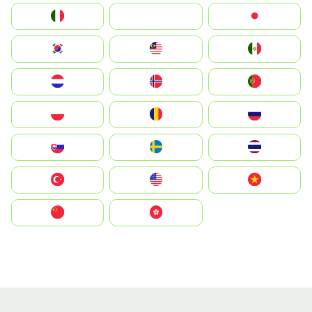
Italia
JA
Japan
South Korea
Malay
Mexico
Nederland
Norge
Portugal
Polska
România
Россия
Slovensko
Ruoŧŧa
ไทย
Türkiye
United States
Vietnam
中国
中國香港特別行政區