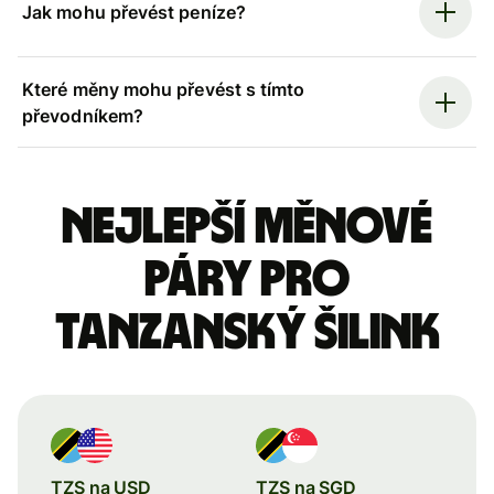
Jak mohu převést peníze?
Které měny mohu převést s tímto
převodníkem?
Nejlepší měnové
páry pro
tanzanský šilink
TZS na USD
TZS na SGD