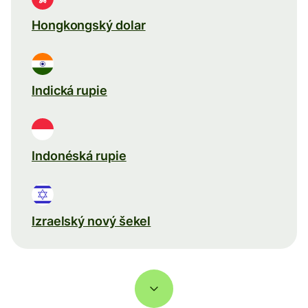
Hongkongský dolar
Indická rupie
Indonéská rupie
Izraelský nový šekel