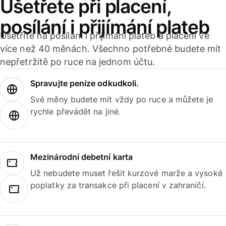
Ušetřete při placení,
posílání i přijímání plateb
Ušetříte na posílání i přijímání plateb a placení ve
více než 40 měnách. Všechno potřebné budete mít
nepřetržitě po ruce na jednom účtu.
Spravujte peníze odkudkoli.
Své měny budete mít vždy po ruce a můžete je
rychle převádět na jiné.
Mezinárodní debetní karta
Už nebudete muset řešit kurzové marže a vysoké
poplatky za transakce při placení v zahraničí.