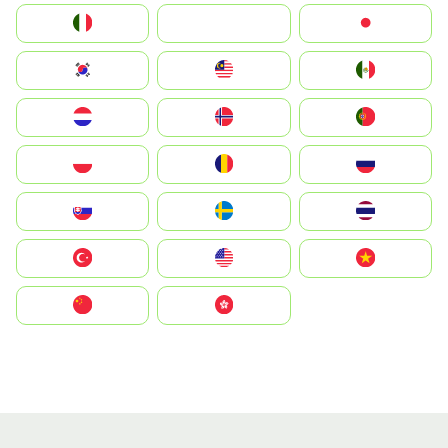
Italia
JA
Japan
South Korea
Malay
Mexico
Nederland
Norge
Portugal
Polska
România
Россия
Slovensko
Ruoŧŧa
ไทย
Türkiye
United States
Vietnam
中国
中國香港特別行政區