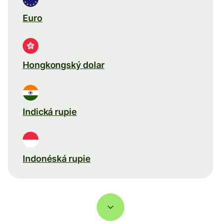
Euro
Hongkongský dolar
Indická rupie
Indonéská rupie