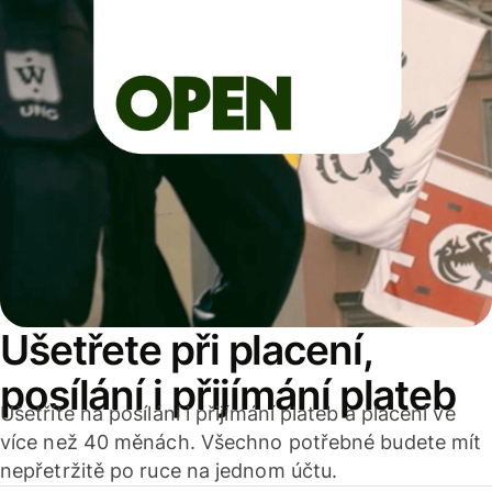
Ušetřete při placení,
posílání i přijímání plateb
Ušetříte na posílání i přijímání plateb a placení ve
více než 40 měnách. Všechno potřebné budete mít
nepřetržitě po ruce na jednom účtu.