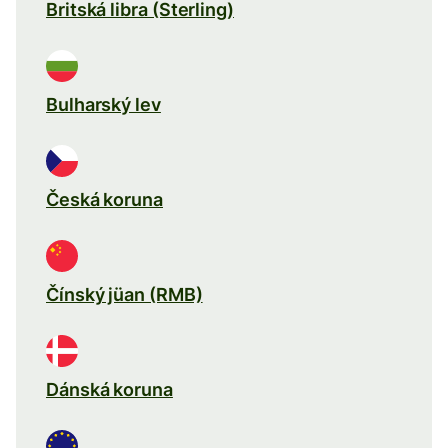
Britská libra (Sterling)
Bulharský lev
Česká koruna
Čínský jüan (RMB)
Dánská koruna