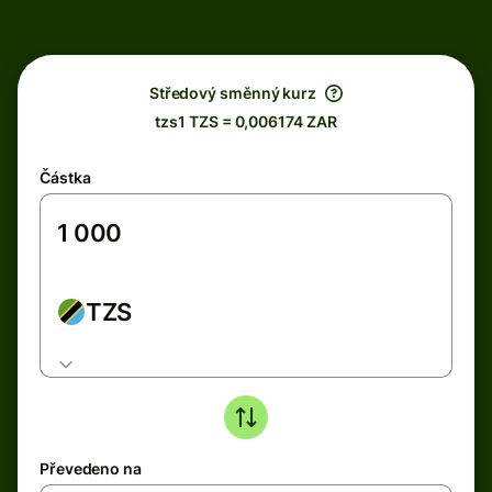
Středový směnný kurz
tzs1 TZS = 0,006174 ZAR
Částka
TZS
Převedeno na