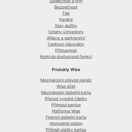
Společnost a tým
Bezpečnost
Tisk
Kariéra
Stav služby
Vztahy s investory
Afilace a partnerství
Centrum nápovědy
Přístupnost
Kontrola dostupnosti funkcí
Produkty Wise
Mezinárodní převod peněz
Wise účet
Mezinárodní debetní karta
Převod vysoké částky
Přijmout peníze
Platforma Wise
Firemní debetní karta
Hromadné platby
Přijímat platby kartou