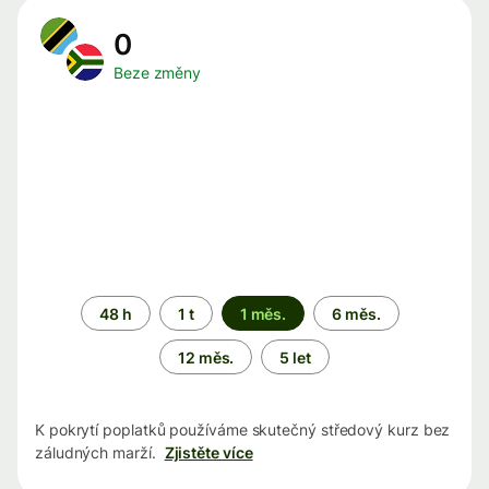
0
Beze změny
Časové
48 h
1 t
1 měs.
6 měs.
období
12 měs.
5 let
K pokrytí poplatků používáme skutečný středový kurz bez
záludných marží.
Zjistěte více