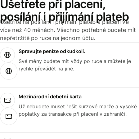
Ušetřete při placení,
posílání i přijímání plateb
Ušetříte na posílání i přijímání plateb a placení ve
více než 40 měnách. Všechno potřebné budete mít
nepřetržitě po ruce na jednom účtu.
Spravujte peníze odkudkoli.
Své měny budete mít vždy po ruce a můžete je
rychle převádět na jiné.
Mezinárodní debetní karta
Už nebudete muset řešit kurzové marže a vysoké
poplatky za transakce při placení v zahraničí.