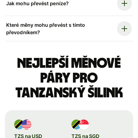
Jak mohu převést peníze?
Které měny mohu převést s tímto
převodníkem?
Nejlepší měnové
páry pro
tanzanský šilink
TZS na USD
TZS na SGD