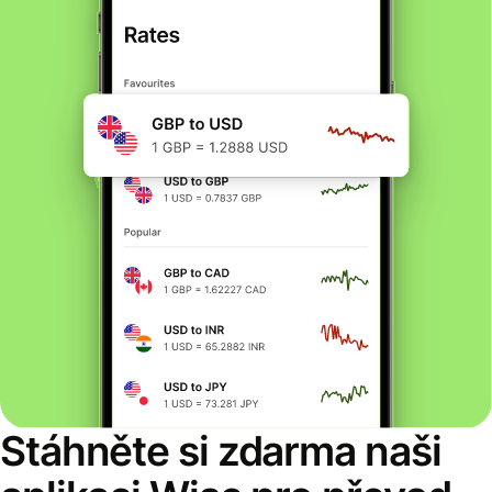
Stáhněte si zdarma naši