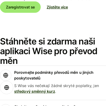
Zaregistrovat se
Zjistěte více
Stáhněte si zdarma naši
aplikaci Wise pro převod
měn
Porovnejte podmínky převodů měn u jiných
poskytovatelů
S Wise vás nečekají žádné skryté poplatky, jen
středový směnný kurz
.