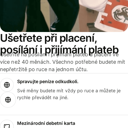
Ušetřete při placení,
posílání i přijímání plateb
Ušetříte na posílání i přijímání plateb a placení ve
více než 40 měnách. Všechno potřebné budete mít
nepřetržitě po ruce na jednom účtu.
Spravujte peníze odkudkoli.
Své měny budete mít vždy po ruce a můžete je
rychle převádět na jiné.
Mezinárodní debetní karta