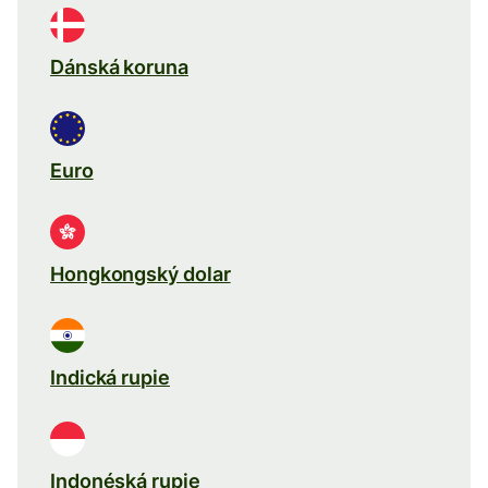
Dánská koruna
Euro
Hongkongský dolar
Indická rupie
Indonéská rupie