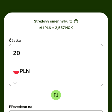
Středový směnný kurz
zł1 PLN = 2,557 NOK
Částka
PLN
Převedeno na