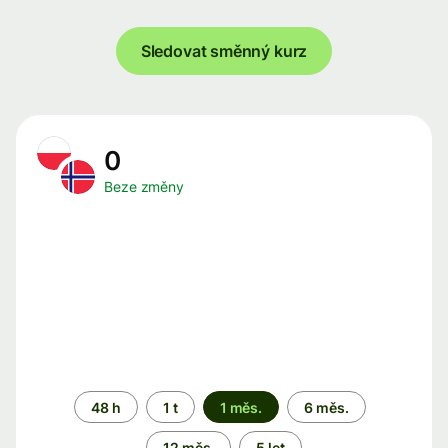
Sledovat směnný kurz
0
Beze změny
Časové
48 h
1 t
1 měs.
6 měs.
období
12 měs.
5 let