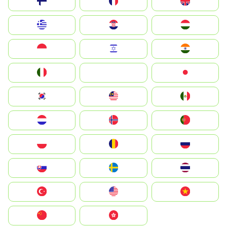
Suomi
France
United Kingdom
Greece
Hrvatska
Magyarország
Indonesia
Israel
India
Italia
JA
Japan
South Korea
Malay
Mexico
Nederland
Norge
Portugal
Polska
România
Россия
Slovensko
Ruoŧŧa
ไทย
Türkiye
United States
Vietnam
中国
中國香港特別行政區