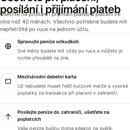
posílání i přijímání plateb
Ušetříte na posílání i přijímání plateb a placení ve
více než 40 měnách. Všechno potřebné budete mít
nepřetržitě po ruce na jednom účtu.
Spravujte peníze odkudkoli.
Své měny budete mít vždy po ruce a můžete je
rychle převádět na jiné.
Mezinárodní debetní karta
Už nebudete muset řešit kurzové marže a vysoké
poplatky za transakce při placení v zahraničí.
Posílejte peníze do zahraničí, ušetřete na
poplatcích
Vaše peníze budou doma kdekoli na světě.