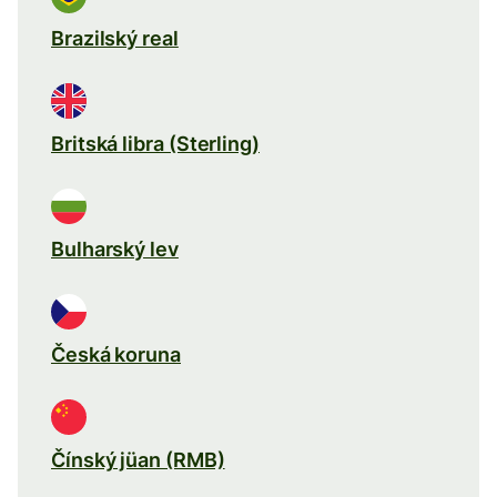
Brazilský real
Britská libra (Sterling)
Bulharský lev
Česká koruna
Čínský jüan (RMB)