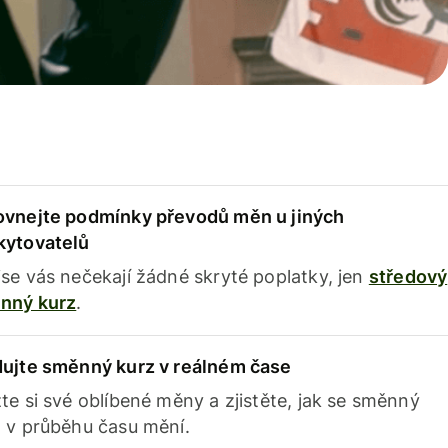
ovnejte podmínky převodů měn u jiných
kytovatelů
se vás nečekají žádné skryté poplatky, jen
středový
nný kurz
.
dujte směnný kurz v reálném čase
te si své oblíbené měny a zjistěte, jak se směnný
 v průběhu času mění.