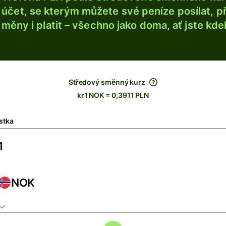
účet, se kterým můžete své peníze posílat, p
é měny i platit – všechno jako doma, ať jste kdek
Středový směnný kurz
kr1 NOK = 0,3911 PLN
stka
NOK