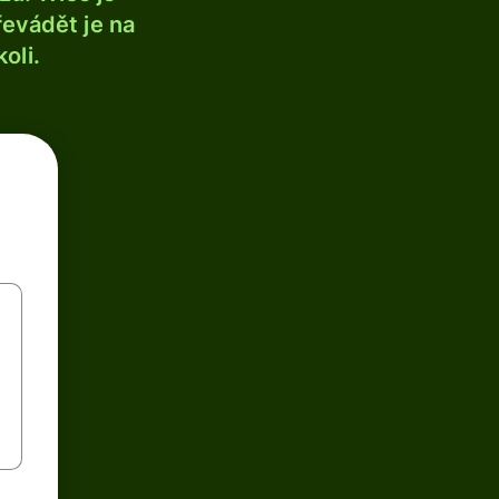
řevádět je na
oli.