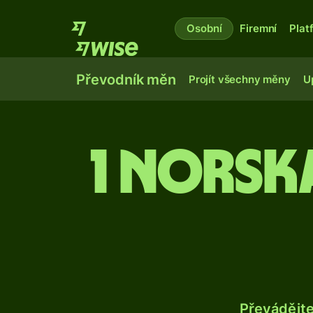
Osobní
Firemní
Plat
Převodník měn
Projít všechny měny
U
1 norsk
Převádějt