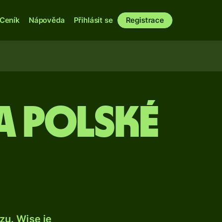
Ceník
Nápověda
Přihlásit se
Registrace
a polské
u. Wise je