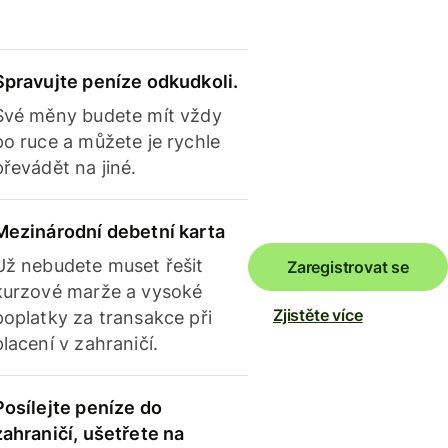
Spravujte peníze odkudkoli.
Své měny budete mít vždy
po ruce a můžete je rychle
převádět na jiné.
Mezinárodní debetní karta
Už nebudete muset řešit
Zaregistrovat se
kurzové marže a vysoké
Zjistěte více
poplatky za transakce při
placení v zahraničí.
Posílejte peníze do
zahraničí, ušetřete na