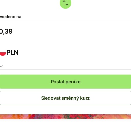
evedeno na
PLN
Poslat peníze
Sledovat směnný kurz