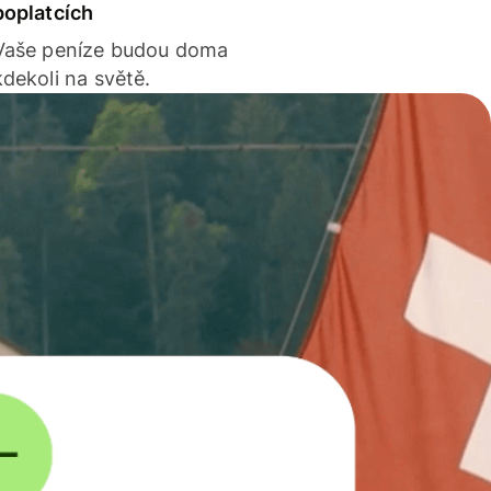
poplatcích
Vaše peníze budou doma
kdekoli na světě.