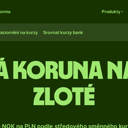
forma
Produkty
pozornění na kurzy
Srovnat kurzy bank
á koruna n
zloté
e NOK na PLN podle středového směnného kurz