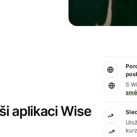
Por
pos
S Wi
smě
i aplikaci Wise
Sle
Ulož
kurz