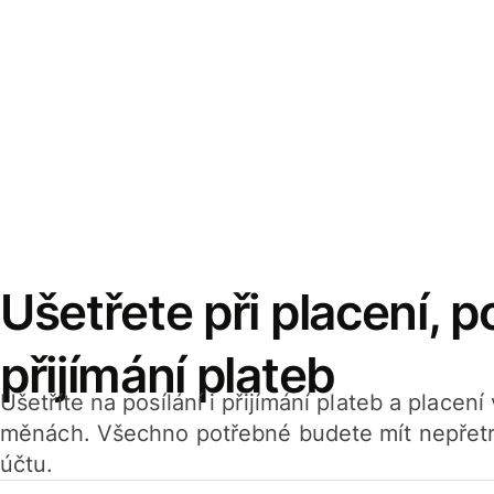
Ušetřete při placení, po
přijímání plateb
Ušetříte na posílání i přijímání plateb a placen
měnách. Všechno potřebné budete mít nepřetr
účtu.