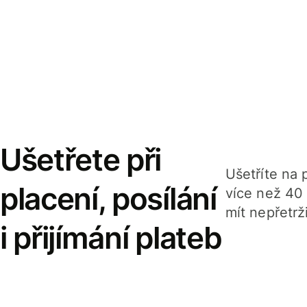
Ušetřete při
Ušetříte na p
placení, posílání
více než 40
mít nepřetrž
i přijímání plateb