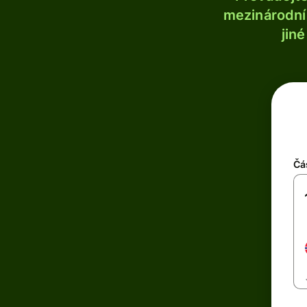
mezinárodní 
jin
Čá