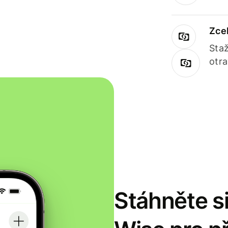
Zce
Staž
otr
Stáhněte si