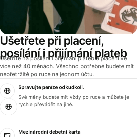
Ušetřete při placení,
posílání i přijímání plateb
Ušetříte na posílání i přijímání plateb a placení ve
více než 40 měnách. Všechno potřebné budete mít
nepřetržitě po ruce na jednom účtu.
Spravujte peníze odkudkoli.
Své měny budete mít vždy po ruce a můžete je
rychle převádět na jiné.
Mezinárodní debetní karta