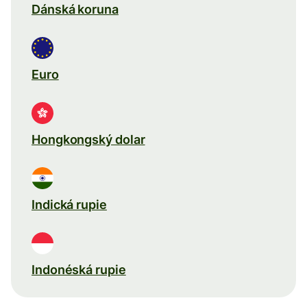
Dánská koruna
Euro
Hongkongský dolar
Indická rupie
Indonéská rupie