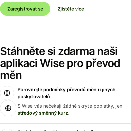
Zaregistrovat se
Zjistěte více
Stáhněte si zdarma naši
aplikaci Wise pro převod
měn
Porovnejte podmínky převodů měn u jiných
poskytovatelů
S Wise vás nečekají žádné skryté poplatky, jen
středový směnný kurz
.