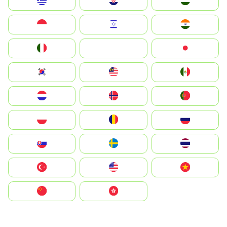
Greece
Hrvatska
Magyarország
Indonesia
Israel
India
Italia
JA
Japan
South Korea
Malay
Mexico
Nederland
Norge
Portugal
Polska
România
Россия
Slovensko
Ruoŧŧa
ไทย
Türkiye
United States
Vietnam
中国
中國香港特別行政區