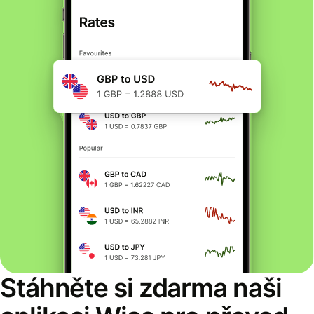
Stáhněte si zdarma naši