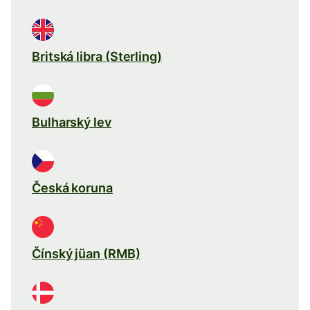
Britská libra (Sterling)
Bulharský lev
Česká koruna
Čínský jüan (RMB)