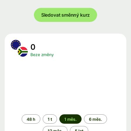
Sledovat směnný kurz
0
Beze změny
Časové
48 h
1 t
1 měs.
6 měs.
období
12 měs.
5 let