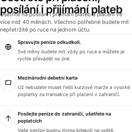
posílání i přijímání plateb
Ušetříte na posílání i přijímání plateb a placení ve
více než 40 měnách. Všechno potřebné budete mít
nepřetržitě po ruce na jednom účtu.
Spravujte peníze odkudkoli.
Své měny budete mít vždy po ruce a můžete je
rychle převádět na jiné.
Mezinárodní debetní karta
Už nebudete muset řešit kurzové marže a vysoké
poplatky za transakce při placení v zahraničí.
Posílejte peníze do zahraničí, ušetřete na
poplatcích
Vaše peníze budou doma kdekoli na světě.