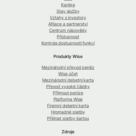
Kariéra
Stav služby
Vztahy s investory
Afilace a partnerství
Centrum nápovědy
Přístupnost
Kontrola dostupnosti funkcí
Produkty Wise
Mezinárodní převod peněz
Wise účet
Mezinárodní debetní karta
Převod vysoké částky
Přijmout peníze
Platforma Wise
Firemní debetní karta
Hromadné platby
Přijímat platby kartou
Zdroje