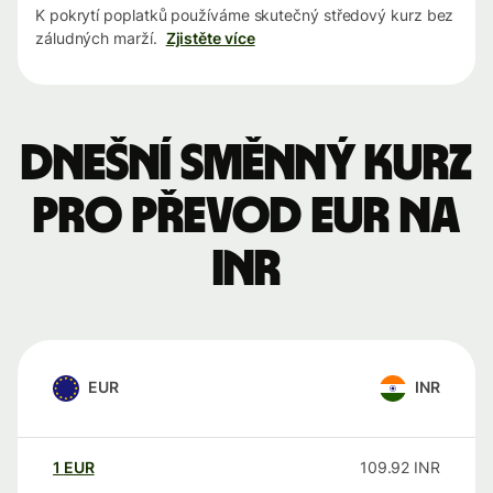
K pokrytí poplatků používáme skutečný středový kurz bez
záludných marží.
Zjistěte více
Dnešní směnný kurz
pro převod EUR na
INR
EUR
INR
1
EUR
109.92
INR