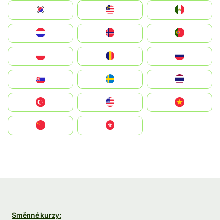
South Korea
Malay
Mexico
Nederland
Norge
Portugal
Polska
România
Россия
Slovensko
Ruoŧŧa
ไทย
Türkiye
United States
Vietnam
中国
中國香港特別行政區
Směnné kurzy: