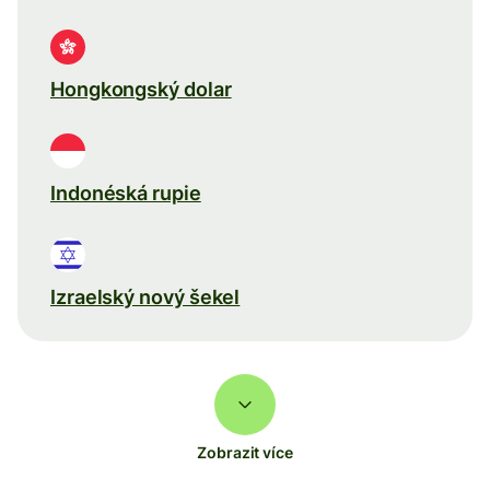
Hongkongský dolar
Indonéská rupie
Izraelský nový šekel
Zobrazit více