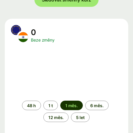
0
Beze změny
Časové
48 h
1 t
1 měs.
6 měs.
období
12 měs.
5 let