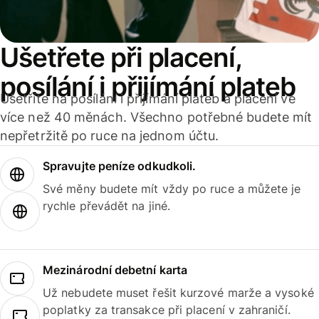
Ušetřete při placení,
posílání i přijímání plateb
Ušetříte na posílání i přijímání plateb a placení ve
více než 40 měnách. Všechno potřebné budete mít
nepřetržitě po ruce na jednom účtu.
Spravujte peníze odkudkoli.
Své měny budete mít vždy po ruce a můžete je
rychle převádět na jiné.
Mezinárodní debetní karta
Už nebudete muset řešit kurzové marže a vysoké
poplatky za transakce při placení v zahraničí.