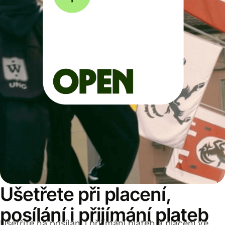
Ušetřete při placení,
posílání i přijímání plateb
Ušetříte na posílání i přijímání plateb a placení ve