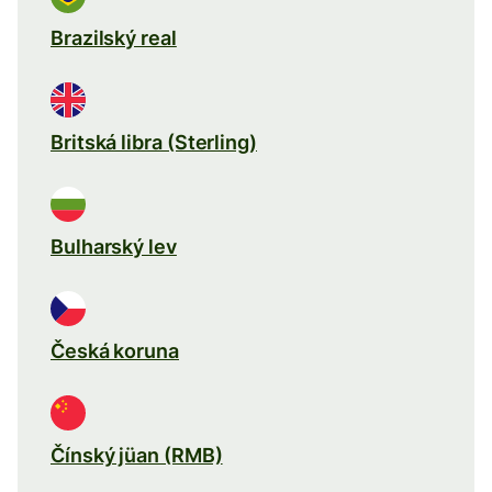
Brazilský real
Britská libra (Sterling)
Bulharský lev
Česká koruna
Čínský jüan (RMB)