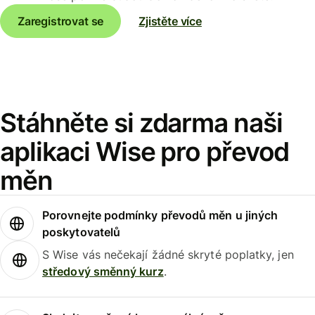
Zaregistrovat se
Zjistěte více
Stáhněte si zdarma naši
aplikaci Wise pro převod
měn
Porovnejte podmínky převodů měn u jiných
poskytovatelů
S Wise vás nečekají žádné skryté poplatky, jen
středový směnný kurz
.