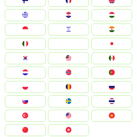
Suomi
France
United Kingdom
Greece
Hrvatska
Magyarország
Indonesia
Israel
India
Italia
JA
Japan
South Korea
Malay
Mexico
Nederland
Norge
Portugal
Polska
România
Россия
Slovensko
Ruoŧŧa
ไทย
Türkiye
United States
Vietnam
中国
中國香港特別行政區