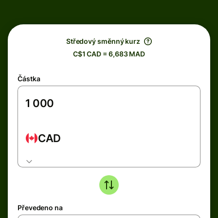
Středový směnný kurz
C$1 CAD = 6,683 MAD
Částka
CAD
Převedeno na