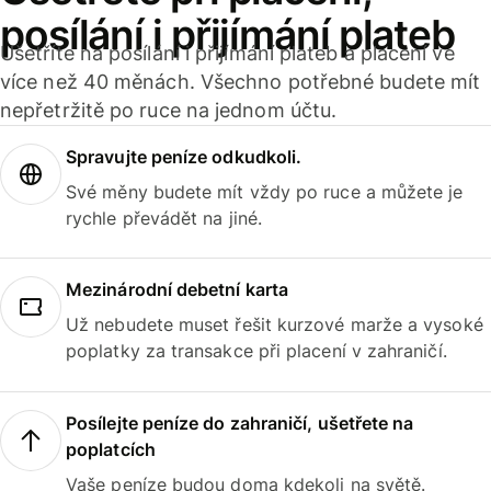
posílání i přijímání plateb
Ušetříte na posílání i přijímání plateb a placení ve
více než 40 měnách. Všechno potřebné budete mít
nepřetržitě po ruce na jednom účtu.
Spravujte peníze odkudkoli.
Své měny budete mít vždy po ruce a můžete je
rychle převádět na jiné.
Mezinárodní debetní karta
Už nebudete muset řešit kurzové marže a vysoké
poplatky za transakce při placení v zahraničí.
Posílejte peníze do zahraničí, ušetřete na
poplatcích
Vaše peníze budou doma kdekoli na světě.