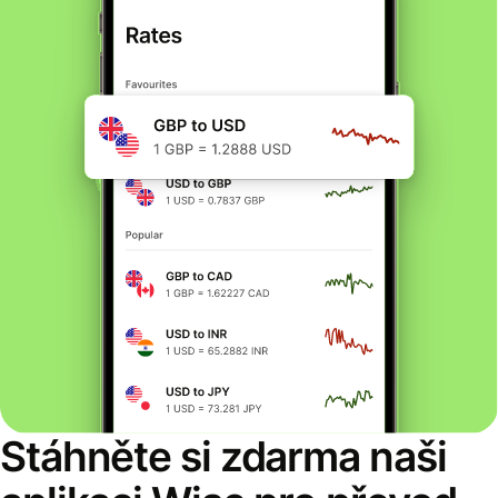
Stáhněte si zdarma naši