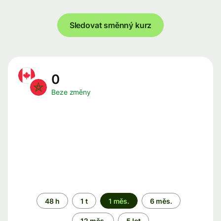
Sledovat směnný kurz
0
Beze změny
Časové
48 h
1 t
1 měs.
6 měs.
období
12 měs.
5 let