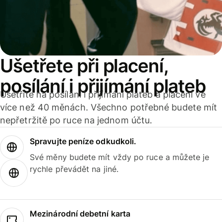
Ušetřete při placení,
posílání i přijímání plateb
Ušetříte na posílání i přijímání plateb a placení ve
více než 40 měnách. Všechno potřebné budete mít
nepřetržitě po ruce na jednom účtu.
Spravujte peníze odkudkoli.
Své měny budete mít vždy po ruce a můžete je
rychle převádět na jiné.
Mezinárodní debetní karta