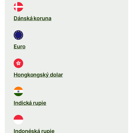
Dánská koruna
Euro
Hongkongský dolar
Indická rupie
Indonéská rupie