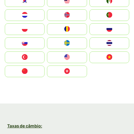
South Korea
Malay
Mexico
Nederland
Norge
Portugal
Polska
România
Россия
Slovensko
Ruoŧŧa
ไทย
Türkiye
United States
Vietnam
中国
中國香港特別行政區
Taxas de câmbio: