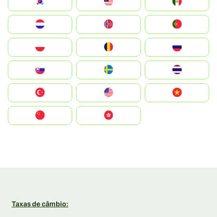
South Korea
Malay
Mexico
Nederland
Norge
Portugal
Polska
România
Россия
Slovensko
Ruoŧŧa
ไทย
Türkiye
United States
Vietnam
中国
中國香港特別行政區
Taxas de câmbio: