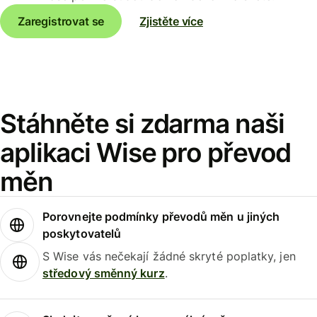
Zaregistrovat se
Zjistěte více
Stáhněte si zdarma naši
aplikaci Wise pro převod
měn
Porovnejte podmínky převodů měn u jiných
poskytovatelů
S Wise vás nečekají žádné skryté poplatky, jen
středový směnný kurz
.