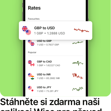
Stáhněte si zdarma naši