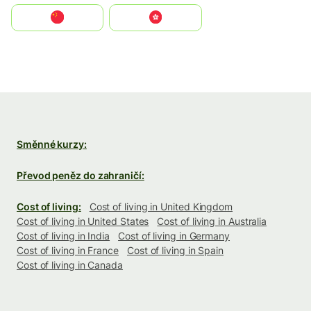
中国
中國香港特別行政區
Směnné kurzy:
Převod peněz do zahraničí:
Cost of living:
Cost of living in United Kingdom
Cost of living in United States
Cost of living in Australia
Cost of living in India
Cost of living in Germany
Cost of living in France
Cost of living in Spain
Cost of living in Canada