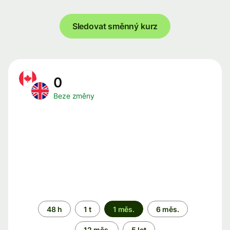
Sledovat směnný kurz
0
Beze změny
Časové
48 h
1 t
1 měs.
6 měs.
období
12 měs.
5 let