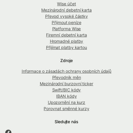
Wise účet
Mezinárodní debetní karta
Převod vysoké částky
Přijmout peníze
Platforma Wise
Firemní debetní karta
Hromadné platby
Přijímat platby kartou
Zdroje
Informace o zásadách ochrany osobních údajů
Převodník měn
Mezinárodní burzovní ticker
Swift/BIC kódy
IBAN kódy
Upozornění na kurz
Porovnat směnné kurzy
Sledujte nás