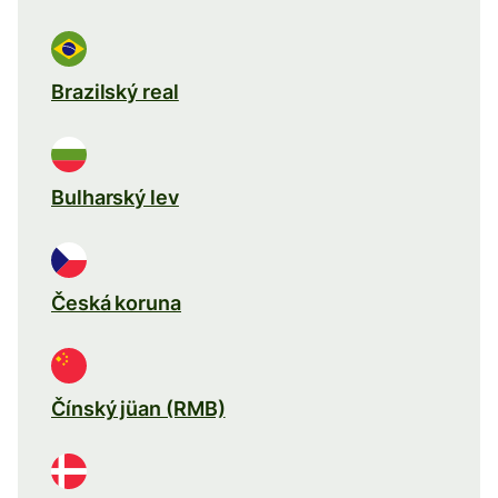
Brazilský real
Bulharský lev
Česká koruna
Čínský jüan (RMB)