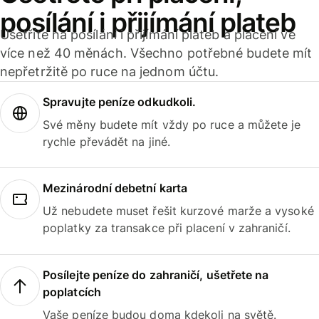
posílání i přijímání plateb
Ušetříte na posílání i přijímání plateb a placení ve
více než 40 měnách. Všechno potřebné budete mít
nepřetržitě po ruce na jednom účtu.
Spravujte peníze odkudkoli.
Své měny budete mít vždy po ruce a můžete je
rychle převádět na jiné.
Mezinárodní debetní karta
Už nebudete muset řešit kurzové marže a vysoké
poplatky za transakce při placení v zahraničí.
Posílejte peníze do zahraničí, ušetřete na
poplatcích
Vaše peníze budou doma kdekoli na světě.