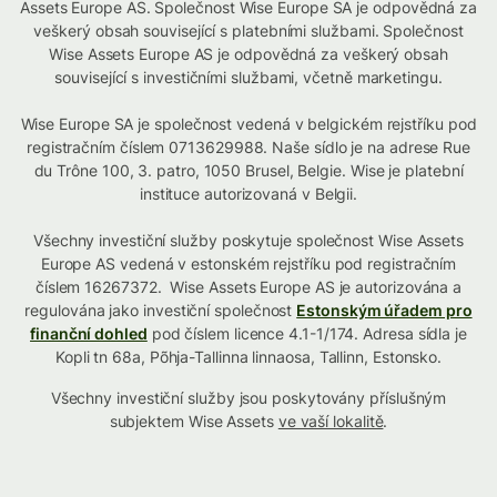
Assets Europe AS. Společnost Wise Europe SA je odpovědná za
veškerý obsah související s platebními službami. Společnost
Wise Assets Europe AS je odpovědná za veškerý obsah
související s investičními službami, včetně marketingu.
Wise Europe SA je společnost vedená v belgickém rejstříku pod
registračním číslem 0713629988. Naše sídlo je na adrese Rue
du Trône 100, 3. patro, 1050 Brusel, Belgie. Wise je platební
instituce autorizovaná v Belgii.
Všechny investiční služby poskytuje společnost Wise Assets
Europe AS vedená v estonském rejstříku pod registračním
číslem 16267372. Wise Assets Europe AS je autorizována a
regulována jako investiční společnost
Estonským úřadem pro
finanční dohled
pod číslem licence 4.1-1/174. Adresa sídla je
Kopli tn 68a, Põhja-Tallinna linnaosa, Tallinn, Estonsko.
Všechny investiční služby jsou poskytovány příslušným
subjektem Wise Assets
ve vaší lokalitě
.