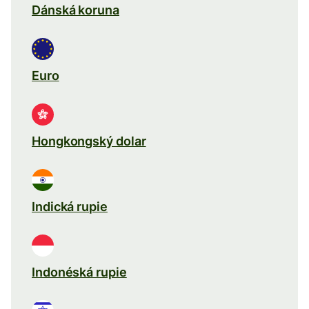
Dánská koruna
Euro
Hongkongský dolar
Indická rupie
Indonéská rupie