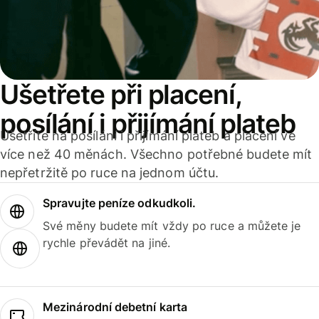
Ušetřete při placení,
posílání i přijímání plateb
Ušetříte na posílání i přijímání plateb a placení ve
více než 40 měnách. Všechno potřebné budete mít
nepřetržitě po ruce na jednom účtu.
Spravujte peníze odkudkoli.
Své měny budete mít vždy po ruce a můžete je
rychle převádět na jiné.
Mezinárodní debetní karta