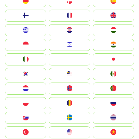
Deutschland
Denmark
España
Suomi
France
United Kingdom
Greece
Hrvatska
Magyarország
Indonesia
Israel
India
Italia
JA
Japan
South Korea
Malay
Mexico
Nederland
Norge
Portugal
Polska
România
Россия
Slovensko
Ruoŧŧa
ไทย
Türkiye
United States
Vietnam