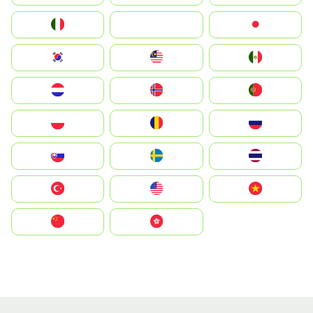
Italia
JA
Japan
South Korea
Malay
Mexico
Nederland
Norge
Portugal
Polska
România
Россия
Slovensko
Ruoŧŧa
ไทย
Türkiye
United States
Vietnam
中国
中國香港特別行政區