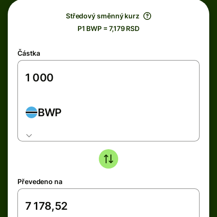
Středový směnný kurz
P1 BWP = 7,179 RSD
Částka
BWP
Převedeno na