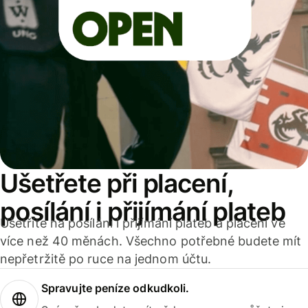
Ušetřete při placení,
posílání i přijímání plateb
Ušetříte na posílání i přijímání plateb a placení ve
více než 40 měnách. Všechno potřebné budete mít
nepřetržitě po ruce na jednom účtu.
Spravujte peníze odkudkoli.