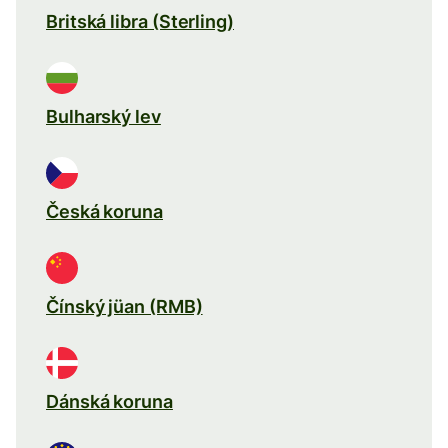
Britská libra (Sterling)
Bulharský lev
Česká koruna
Čínský jüan (RMB)
Dánská koruna