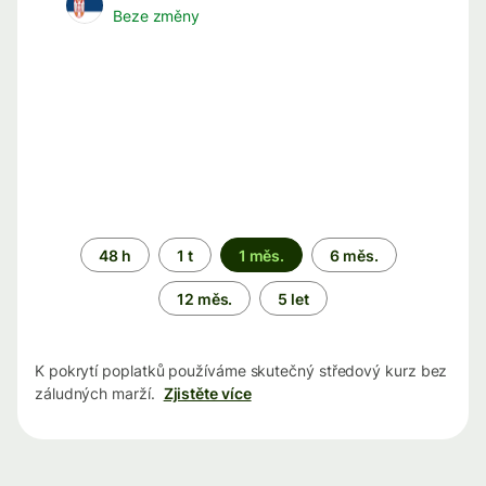
Beze změny
Časové
48 h
1 t
1 měs.
6 měs.
období
12 měs.
5 let
K pokrytí poplatků používáme skutečný středový kurz bez
záludných marží.
Zjistěte více