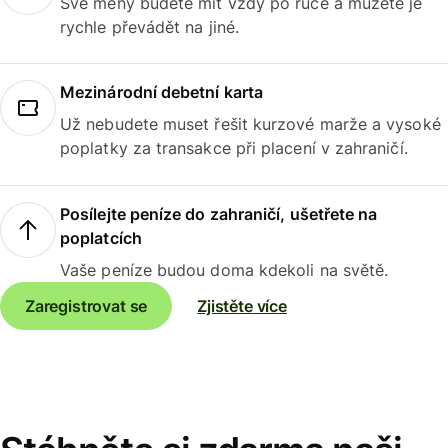
Své měny budete mít vždy po ruce a můžete je
rychle převádět na jiné.
Mezinárodní debetní karta
Už nebudete muset řešit kurzové marže a vysoké
poplatky za transakce při placení v zahraničí.
Posílejte peníze do zahraničí, ušetřete na
poplatcích
Vaše peníze budou doma kdekoli na světě.
Zaregistrovat se
Zjistěte více