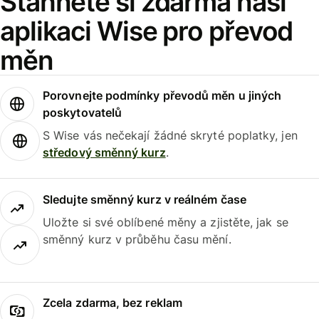
Stáhněte si zdarma naši
aplikaci Wise pro převod
měn
Porovnejte podmínky převodů měn u jiných
poskytovatelů
S Wise vás nečekají žádné skryté poplatky, jen
středový směnný kurz
.
Sledujte směnný kurz v reálném čase
Uložte si své oblíbené měny a zjistěte, jak se
směnný kurz v průběhu času mění.
Zcela zdarma, bez reklam