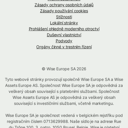
Zásady ochrany osobních údajů
Zásady používání cookies
Stížnosti
Lokální stránky
Prohlášení ohledně moderního otroctví
Duševní vlastnictví
Podvody
Orgány činné v trestním řízení
© Wise Europe SA 2026
Tyto webové stránky provozují společně Wise Europe SA a Wise
Assets Europe AS. Společnost Wise Europe SA je odpovědná za
veškerý obsah související s platebními službami. Společnost
Wise Assets Europe AS je odpovědná za veškerý obsah
související s investičními službami, včetně marketingu.
Wise Europe SA je společnost vedená v belgickém rejstříku pod
registračním číslem 0713629988. Naše sídlo je na adrese Rue
du Trône 100, 3. patro, 1050 Brusel, Belgie. Wise je platební