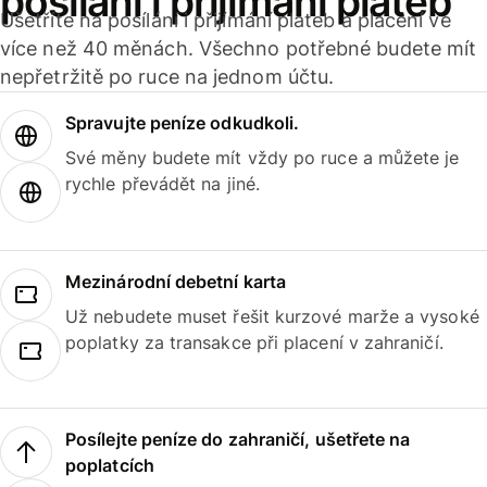
posílání i přijímání plateb
Ušetříte na posílání i přijímání plateb a placení ve
více než 40 měnách. Všechno potřebné budete mít
nepřetržitě po ruce na jednom účtu.
Spravujte peníze odkudkoli.
Své měny budete mít vždy po ruce a můžete je
rychle převádět na jiné.
Mezinárodní debetní karta
Už nebudete muset řešit kurzové marže a vysoké
poplatky za transakce při placení v zahraničí.
Posílejte peníze do zahraničí, ušetřete na
poplatcích