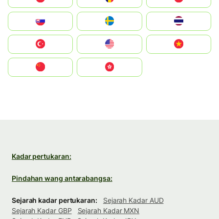
Slovensko
Ruoŧŧa
ไทย
Türkiye
United States
Vietnam
中国
中國香港特別行政區
Kadar pertukaran:
Pindahan wang antarabangsa:
Sejarah kadar pertukaran:
Sejarah Kadar AUD
Sejarah Kadar GBP
Sejarah Kadar MXN