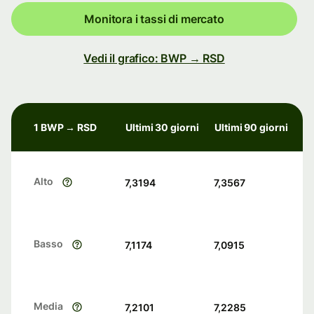
Monitora i tassi di mercato
Vedi il grafico: BWP → RSD
1 BWP → RSD
Ultimi 30 giorni
Ultimi 90 giorni
Alto
7,3194
7,3567
Basso
7,1174
7,0915
Media
7,2101
7,2285