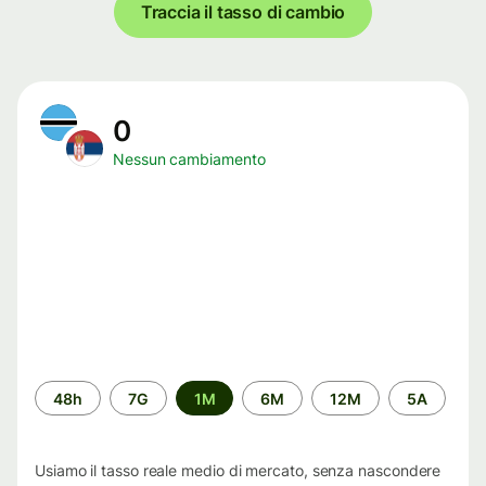
Traccia il tasso di cambio
0
Nessun cambiamento
Periodo
48h
7G
1M
6M
12M
5A
di
tempo
Usiamo il tasso reale medio di mercato, senza nascondere