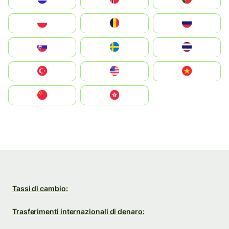
Polska
România
Россия
Slovensko
Ruoŧŧa
ไทย
Türkiye
United States
Vietnam
中国
中國香港特別行政區
Tassi di cambio:
Trasferimenti internazionali di denaro: