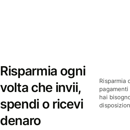
Risparmia ogni
Risparmia q
volta che invii,
pagamenti i
hai bisogn
spendi o ricevi
disposizio
denaro