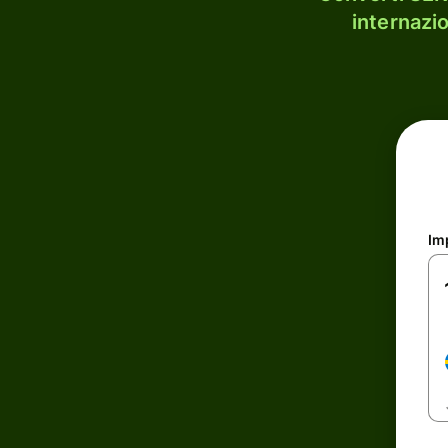
internazi
Im