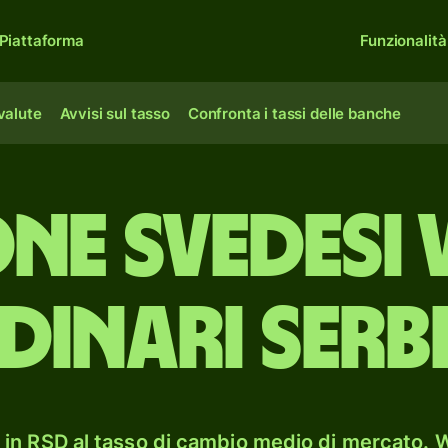
Piattaforma
Funzionalità
 valute
Avvisi sul tasso
Confronta i tassi delle banche
ne svedesi 
dinari serb
in RSD al tasso di cambio medio di mercato. W