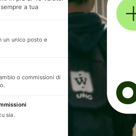
, sempre a tua
in un unico posto e
cambio o commissioni di
o.
commissioni
u sia.