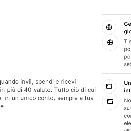
Ge
gl
Tie
po
po
se
uando invii, spendi e ricevi
Un
n più di 40 valute. Tutto ciò di cui
in
o, in un unico conto, sempre a tua
No
ne.
su
co
el
all