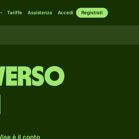
Tariffe
Assistenza
Accedi
Registrati
verso
i
ise è il conto