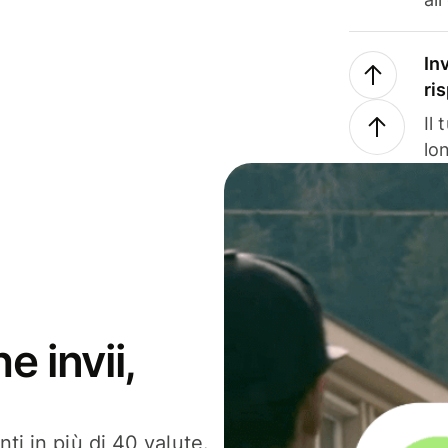
In
ri
Il
lo
e invii,
ti in più di 40 valute.