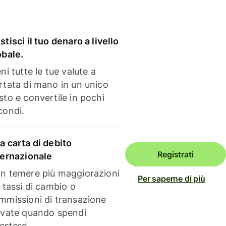
stisci il tuo denaro a livello
obale.
ni tutte le tue valute a
rtata di mano in un unico
sto e convertile in pochi
condi.
a carta di debito
Registrati
ternazionale
n temere più maggiorazioni
Per saperne di più
i tassi di cambio o
mmissioni di transazione
evate quando spendi
'estero.