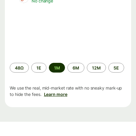
No change
Time
48Ω
1Ε
1M
6M
12M
5Ε
period
We use the real, mid-market rate with no sneaky mark-up
to hide the fees.
Learn more