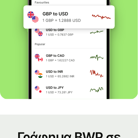
Γράφημα BWP σε