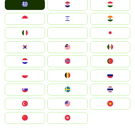
Greece
Hrvatska
Magyarország
Indonesia
Israel
India
Italia
JA
Japan
South Korea
Malay
Mexico
Nederland
Norge
Portugal
Polska
România
Россия
Slovensko
Ruoŧŧa
ไทย
Türkiye
United States
Vietnam
中国
中國香港特別行政區