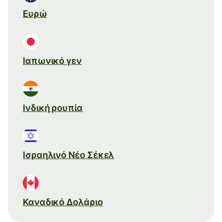
Ευρώ
Ιαπωνικό γεν
Ινδική ρουπία
Ισραηλινό Νέο Σέκελ
Καναδικό Δολάριο