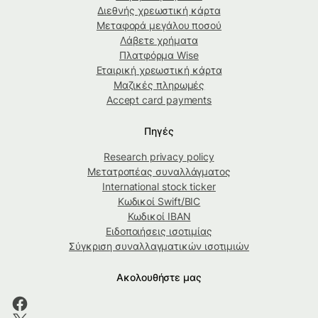
Διεθνής χρεωστική κάρτα
Μεταφορά μεγάλου ποσού
Λάβετε χρήματα
Πλατφόρμα Wise
Εταιρική χρεωστική κάρτα
Μαζικές πληρωμές
Accept card payments
Πηγές
Research privacy policy
Μετατροπέας συναλλάγματος
International stock ticker
Κωδικοί Swift/BIC
Κωδικοί IBAN
Ειδοποιήσεις ισοτιμίας
Σύγκριση συναλλαγματικών ισοτιμιών
Ακολουθήστε μας