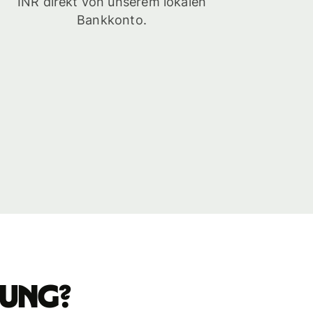
INR direkt von unserem lokalen
Bankkonto.
isung?