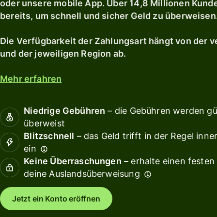
ausgeben und
oder unsere mobile App. Über 14,8 Millionen Kund
Debitkarte
Rendi
umtauschen
Erkunden
bereits, um schnell und sicher Geld zu überweisen
kannst.
Sichere
Teamf
dir eine
verwa
Erkunden
Die Verfügbarkeit der Zahlungsart hängt von der
Rendite
und der jeweiligen Region ab.
Verkn
Buchh
Gebühren
Mehr erfahren
Ressource
Preisstruktur
Niedrige Gebühren
– die Gebühren werden gün
für
überweist
API-
Privatkunden
Blitzschnell
– das Geld trifft in der Regel in
Integrati
ein
entdecke
Keine Überraschungen
– erhalte einen festen
Demo
deine Auslandsüberweisung
erkunden
Jetzt ein Konto eröffnen
Vertrieb
kontaktie