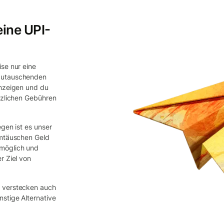
eine UPI-
se nur eine
mzutauschenden
anzeigen und du
tzlichen Gebühren
gen ist es unser
Umtäuschen Geld
 möglich und
r Ziel von
d verstecken auch
stige Alternative