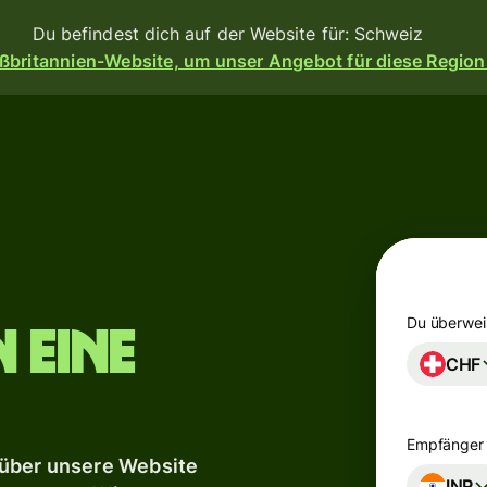
Du befindest dich auf der Website für: Schweiz
ßbritannien-Website, um unser Angebot für diese Region
n
Produkte
Überweisen
eisen
Empfangen
Kartenausgabe
angen
orm
Du überwei
 eine
Multi-
ess-
CHF
Währungs-
Banken,
Konten
en
d
erem
Empfänger 
e dir
eßen.
Industriesektor
 über unsere Website
INR