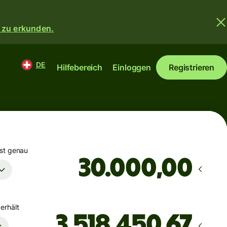
 zu erkunden.
DE
Hilfebereich
Einloggen
Registrieren
st genau
,00
erhält