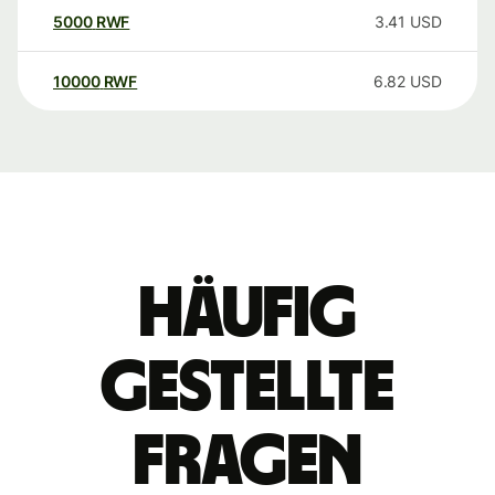
5000
RWF
3.41
USD
10000
RWF
6.82
USD
Häufig
gestellte
Fragen