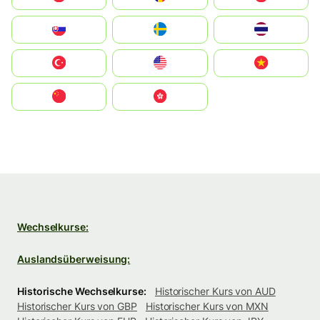
Slovensko
Ruoŧŧa
ไทย
Türkiye
United States
Vietnam
中国
中國香港特別行政區
Wechselkurse:
Auslandsüberweisung:
Historische Wechselkurse:
Historischer Kurs von AUD
Historischer Kurs von GBP
Historischer Kurs von MXN