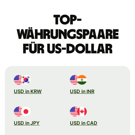
Top-
Währungspaare
für US-Dollar
USD in KRW
USD in INR
USD in JPY
USD in CAD