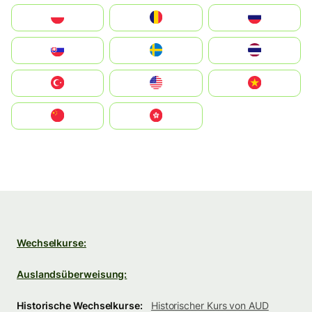
Polska
România
Россия
Slovensko
Ruoŧŧa
ไทย
Türkiye
United States
Vietnam
中国
中國香港特別行政區
Wechselkurse:
Auslandsüberweisung:
Historische Wechselkurse:
Historischer Kurs von AUD