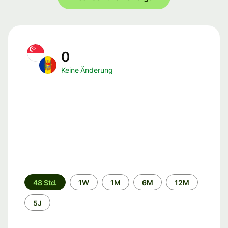
0
Keine Änderung
Zeitraum
48 Std.
1W
1M
6M
12M
5J