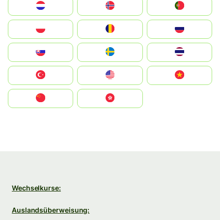
Nederland
Norge
Portugal
Polska
România
Россия
Slovensko
Ruoŧŧa
ไทย
Türkiye
United States
Vietnam
中国
中國香港特別行政區
Wechselkurse:
Auslandsüberweisung: