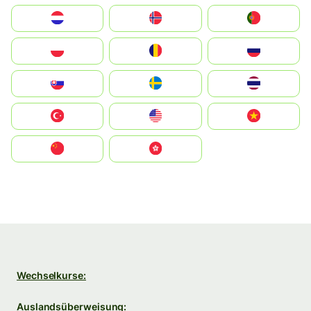
Nederland
Norge
Portugal
Polska
România
Россия
Slovensko
Ruoŧŧa
ไทย
Türkiye
United States
Vietnam
中国
中國香港特別行政區
Wechselkurse:
Auslandsüberweisung: